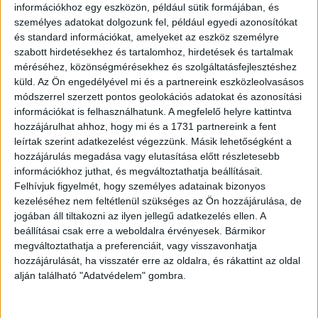
információkhoz egy eszközön, például sütik formájában, és
személyes adatokat dolgozunk fel, például egyedi azonosítókat
és standard információkat, amelyeket az eszköz személyre
szabott hirdetésekhez és tartalomhoz, hirdetések és tartalmak
méréséhez, közönségmérésekhez és szolgáltatásfejlesztéshez
küld.
Az Ön engedélyével mi és a partnereink eszközleolvasásos
módszerrel szerzett pontos geolokációs adatokat és azonosítási
információkat is felhasználhatunk. A megfelelő helyre kattintva
hozzájárulhat ahhoz, hogy mi és a 1731 partnereink a fent
leírtak szerint adatkezelést végezzünk. Másik lehetőségként a
hozzájárulás megadása vagy elutasítása előtt részletesebb
információkhoz juthat, és megváltoztathatja beállításait.
Felhívjuk figyelmét, hogy személyes adatainak bizonyos
kezeléséhez nem feltétlenül szükséges az Ön hozzájárulása, de
jogában áll tiltakozni az ilyen jellegű adatkezelés ellen. A
A következő utcasarokig rohantunk, remegő
beállításai csak erre a weboldalra érvényesek. Bármikor
megváltoztathatja a preferenciáit, vagy visszavonhatja
lábakkal, lihegve, és még mindig fogalmam
hozzájárulását, ha visszatér erre az oldalra, és rákattint az oldal
sincs… el tudnád mondani, hogy mi elől
alján található "Adatvédelem" gombra.
menekültünk?