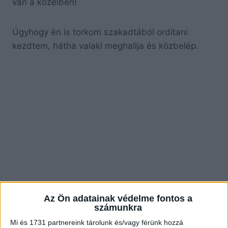
van a közelben!
Úgyhogy én is torkom szakadtából ordítani
kezdtem, hátha valaki meghallja és közbelép.
Az Ön adatainak védelme fontos a
számunkra
Mi és 1731 partnereink tárolunk és/vagy férünk hozzá