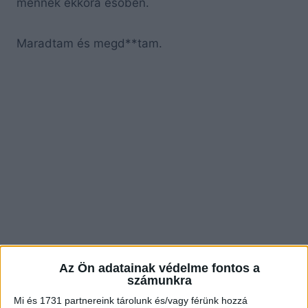
mennék ekkora esőben.
Maradtam és megd**tam.
Az Ön adatainak védelme fontos a
számunkra
Mi és 1731 partnereink tárolunk és/vagy férünk hozzá