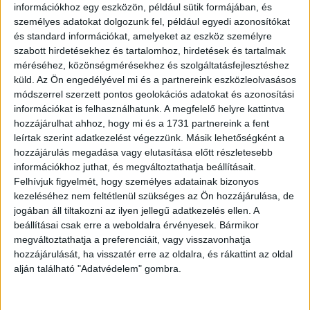
információkhoz egy eszközön, például sütik formájában, és
személyes adatokat dolgozunk fel, például egyedi azonosítókat
és standard információkat, amelyeket az eszköz személyre
szabott hirdetésekhez és tartalomhoz, hirdetések és tartalmak
méréséhez, közönségmérésekhez és szolgáltatásfejlesztéshez
küld.
Az Ön engedélyével mi és a partnereink eszközleolvasásos
módszerrel szerzett pontos geolokációs adatokat és azonosítási
információkat is felhasználhatunk. A megfelelő helyre kattintva
hozzájárulhat ahhoz, hogy mi és a 1731 partnereink a fent
leírtak szerint adatkezelést végezzünk. Másik lehetőségként a
hozzájárulás megadása vagy elutasítása előtt részletesebb
információkhoz juthat, és megváltoztathatja beállításait.
Felhívjuk figyelmét, hogy személyes adatainak bizonyos
kezeléséhez nem feltétlenül szükséges az Ön hozzájárulása, de
Tegnap a haverom áthívott hogy segítsek neki
jogában áll tiltakozni az ilyen jellegű adatkezelés ellen. A
kocsit szerelni a garázsba.
beállításai csak erre a weboldalra érvényesek. Bármikor
megváltoztathatja a preferenciáit, vagy visszavonhatja
hozzájárulását, ha visszatér erre az oldalra, és rákattint az oldal
Mikor épp kész lettünk, eleredt az eső. Azt
alján található "Adatvédelem" gombra.
mondta a haverom, hogy maradjak és igyunk,
mert hová mennék ekkora esőben.