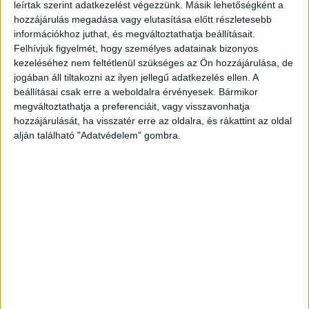
leírtak szerint adatkezelést végezzünk. Másik lehetőségként a
hozzájárulás megadása vagy elutasítása előtt részletesebb
+1 vicc:
információkhoz juthat, és megváltoztathatja beállításait.
Felhívjuk figyelmét, hogy személyes adatainak bizonyos
kezeléséhez nem feltétlenül szükséges az Ön hozzájárulása, de
jogában áll tiltakozni az ilyen jellegű adatkezelés ellen. A
beállításai csak erre a weboldalra érvényesek. Bármikor
megváltoztathatja a preferenciáit, vagy visszavonhatja
hozzájárulását, ha visszatér erre az oldalra, és rákattint az oldal
alján található "Adatvédelem" gombra.