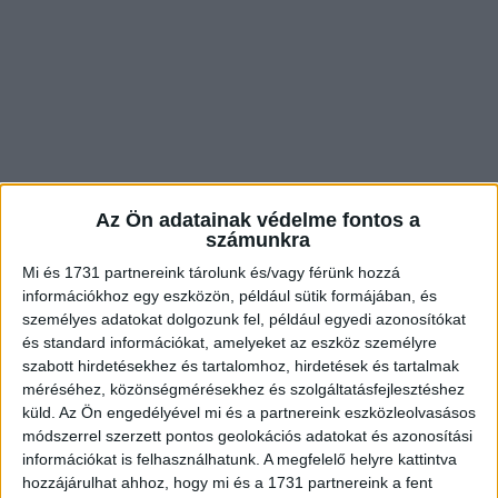
Az Ön adatainak védelme fontos a
A titkárnőnek mosolyra húzódik a szája, és búgó
számunkra
hangon így válaszol:
Mi és 1731 partnereink tárolunk és/vagy férünk hozzá
információkhoz egy eszközön, például sütik formájában, és
– Az égvilágon semmi, főnök úr.
személyes adatokat dolgozunk fel, például egyedi azonosítókat
és standard információkat, amelyeket az eszköz személyre
szabott hirdetésekhez és tartalomhoz, hirdetések és tartalmak
– Remek! Akkor szeretném megkérni, hogy ma
méréséhez, közönségmérésekhez és szolgáltatásfejlesztéshez
este korán feküdjön le aludni, ugyanis már
küld.
Az Ön engedélyével mi és a partnereink eszközleolvasásos
módszerrel szerzett pontos geolokációs adatokat és azonosítási
kezdem nagyon unni, hogy minden reggel
információkat is felhasználhatunk. A megfelelő helyre kattintva
elalszik, és késve jön be dolgozni.
hozzájárulhat ahhoz, hogy mi és a 1731 partnereink a fent