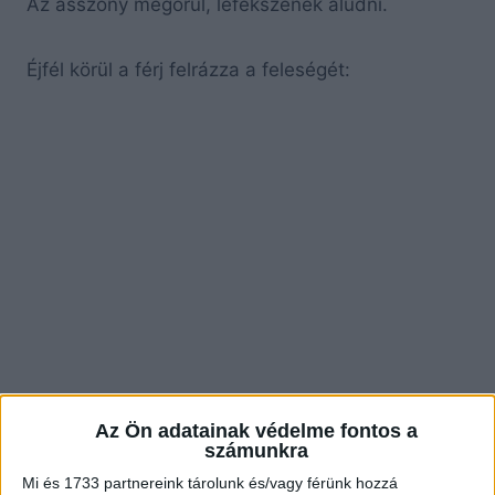
Az asszony megörül, lefekszenek aludni.
Éjfél körül a férj felrázza a feleségét:
Az Ön adatainak védelme fontos a
számunkra
Mi és 1733 partnereink tárolunk és/vagy férünk hozzá