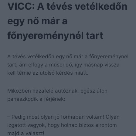
VICC: A tévés vetélkedőn
egy nő már a
főnyereménynél tart
A tévés vetélkedőn egy nő már a főnyereménynél
tart, ám elfogy a műsoridő, így másnap vissza
kell térnie az utolsó kérdés miatt.
Miközben hazafelé autóznak, egész úton
panaszkodik a férjének:
– Pedig most olyan jó formában voltam! Olyan
izgatott vagyok, hogy holnap biztos elrontom
majd a választ!