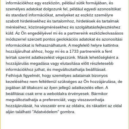
információkhoz egy eszközön, például sütik formájában, és
személyes adatokat dolgozunk fel, például egyedi azonosítókat
és standard információkat, amelyeket az eszköz személyre
szabott hirdetésekhez és tartalomhoz, hirdetések és tartalmak
méréséhez, közönségmérésekhez és szolgáltatásfejlesztéshez
küld.
Az Ön engedélyével mi és a partnereink eszközleolvasásos
módszerrel szerzett pontos geolokációs adatokat és azonosítási
információkat is felhasználhatunk. A megfelelő helyre kattintva
hozzájárulhat ahhoz, hogy mi és a 1733 partnereink a fent
leírtak szerint adatkezelést végezzünk. Másik lehetőségként a
hozzájárulás megadása vagy elutasítása előtt részletesebb
információkhoz juthat, és megváltoztathatja beállításait.
Felhívjuk figyelmét, hogy személyes adatainak bizonyos
kezeléséhez nem feltétlenül szükséges az Ön hozzájárulása, de
– Na, melyik egy férfi három legfontosabb
jogában áll tiltakozni az ilyen jellegű adatkezelés ellen. A
testrésze?
beállításai csak erre a weboldalra érvényesek. Bármikor
megváltoztathatja a preferenciáit, vagy visszavonhatja
hozzájárulását, ha visszatér erre az oldalra, és rákattint az oldal
– Az agy… a szív… és a pénisz – motyogja az
alján található "Adatvédelem" gombra.
asszony félálomban.