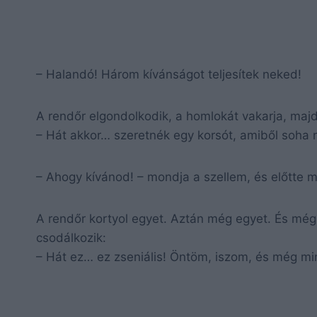
– Halandó! Három kívánságot teljesítek neked!
A rendőr elgondolkodik, a homlokát vakarja, majd
– Hát akkor… szeretnék egy korsót, amiből soha n
– Ahogy kívánod! – mondja a szellem, és előtte m
A rendőr kortyol egyet. Aztán még egyet. És még e
csodálkozik:
– Hát ez… ez zseniális! Öntöm, iszom, és még mi