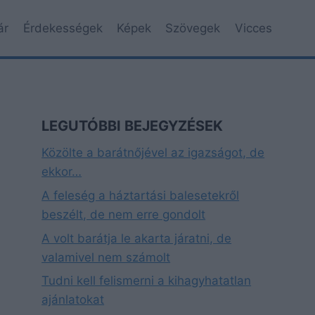
ár
Érdekességek
Képek
Szövegek
Vicces
LEGUTÓBBI BEJEGYZÉSEK
Közölte a barátnőjével az igazságot, de
ekkor…
A feleség a háztartási balesetekről
beszélt, de nem erre gondolt
A volt barátja le akarta járatni, de
valamivel nem számolt
Tudni kell felismerni a kihagyhatatlan
ajánlatokat