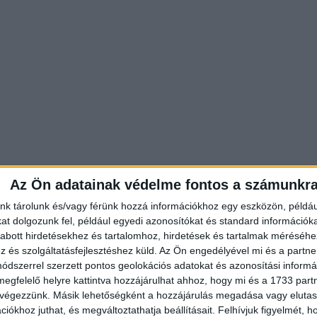
Az Ön adatainak védelme fontos a számunkr
nk tárolunk és/vagy férünk hozzá információkhoz egy eszközön, példáu
t dolgozunk fel, például egyedi azonosítókat és standard információk
abott hirdetésekhez és tartalomhoz, hirdetések és tartalmak méréséhe
és szolgáltatásfejlesztéshez küld.
Az Ön engedélyével mi és a partne
dszerrel szerzett pontos geolokációs adatokat és azonosítási informác
megfelelő helyre kattintva hozzájárulhat ahhoz, hogy mi és a 1733 partne
 végezzünk. Másik lehetőségként a hozzájárulás megadása vagy elutasí
iókhoz juthat, és megváltoztathatja beállításait.
Felhívjuk figyelmét, 