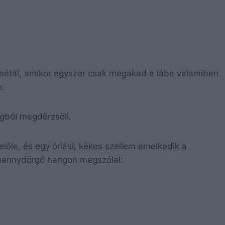
 sétál, amikor egyszer csak megakad a lába valamiben.
n.
ágból megdörzsöli.
lőle, és egy óriási, kékes szellem emelkedik a
 mennydörgő hangon megszólal: