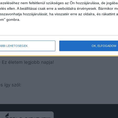
ezeléséhez nem feltétlenül szükséges az Ön hozzájárulása, de jogában 
zelés ellen. A beállításai csak erre a weboldalra érvényesek. Bármikor m
isszavonhatja hozzájárulását, ha visszatér erre az oldalra, és rákattint a
lem" gombra.
ÁBBI LEHETŐSÉGEK
OK, ELFOGADOM
– Ez életem legjobb napja!
s így szól: