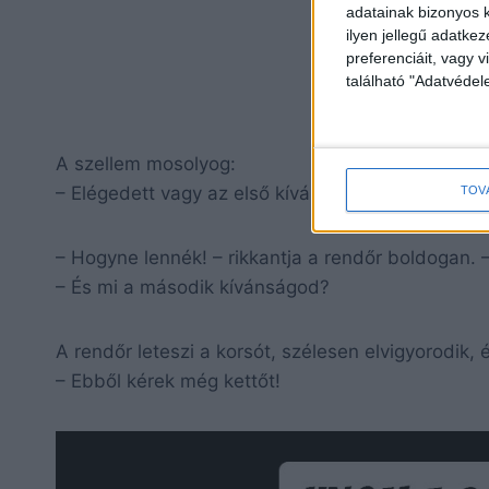
adatainak bizonyos k
ilyen jellegű adatke
preferenciáit, vagy v
található "Adatvéde
A szellem mosolyog:
– Elégedett vagy az első kívánságoddal?
TOV
– Hogyne lennék! – rikkantja a rendőr boldogan. 
– És mi a második kívánságod?
A rendőr leteszi a korsót, szélesen elvigyorodik, é
– Ebből kérek még kettőt!