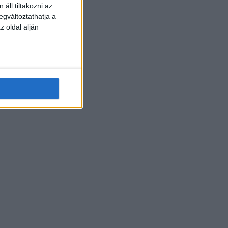
áll tiltakozni az
egváltoztathatja a
z oldal alján