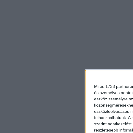
Mi és 1733 partnerei
és személyes adatoka
eszköz személyre sz
közönségmérésekhez 
eszközleolvasásos mó
felhasználhatunk. A 
szerint adatkezelést
részletesebb informác