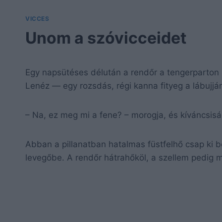
VICCES
Unom a szóvicceidet
Egy napsütéses délután a rendőr a tengerparton
Lenéz — egy rozsdás, régi kanna fityeg a lábujjá
– Na, ez meg mi a fene? – morogja, és kíváncsis
Abban a pillanatban hatalmas füstfelhő csap ki be
levegőbe. A rendőr hátrahőköl, a szellem pedig