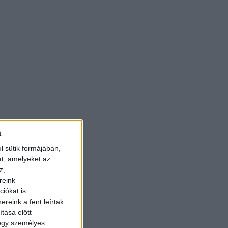
a
l sütik formájában,
at, amelyeket az
z,
reink
iókat is
reink a fent leírtak
tása előtt
hogy személyes