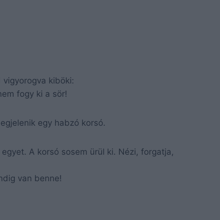
 vigyorogva kiböki:
em fogy ki a sör!
egjelenik egy habzó korsó.
gyet. A korsó sosem ürül ki. Nézi, forgatja,
ndig van benne!