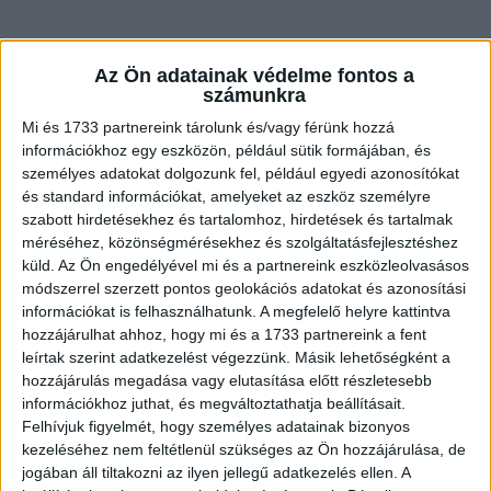
Az Ön adatainak védelme fontos a
számunkra
Mi és 1733 partnereink tárolunk és/vagy férünk hozzá
információkhoz egy eszközön, például sütik formájában, és
személyes adatokat dolgozunk fel, például egyedi azonosítókat
és standard információkat, amelyeket az eszköz személyre
szabott hirdetésekhez és tartalomhoz, hirdetések és tartalmak
Az ősember vakaródzva odalép az asszonyhoz:
méréséhez, közönségmérésekhez és szolgáltatásfejlesztéshez
– Lef*kszel velem?
küld.
Az Ön engedélyével mi és a partnereink eszközleolvasásos
– Nem! – feleli az asszony.
módszerrel szerzett pontos geolokációs adatokat és azonosítási
információkat is felhasználhatunk. A megfelelő helyre kattintva
– Miért nem?
hozzájárulhat ahhoz, hogy mi és a 1733 partnereink a fent
leírtak szerint adatkezelést végezzünk. Másik lehetőségként a
– Nincs kedvem!
hozzájárulás megadása vagy elutasítása előtt részletesebb
információkhoz juthat, és megváltoztathatja beállításait.
Az ősember morcosan körbenéz, majd fogja a
Felhívjuk figyelmét, hogy személyes adatainak bizonyos
bunkósbotot, jól fejbe kólintja az asszonyt, és
kezeléséhez nem feltétlenül szükséges az Ön hozzájárulása, de
újra megkérdezi:
jogában áll tiltakozni az ilyen jellegű adatkezelés ellen. A