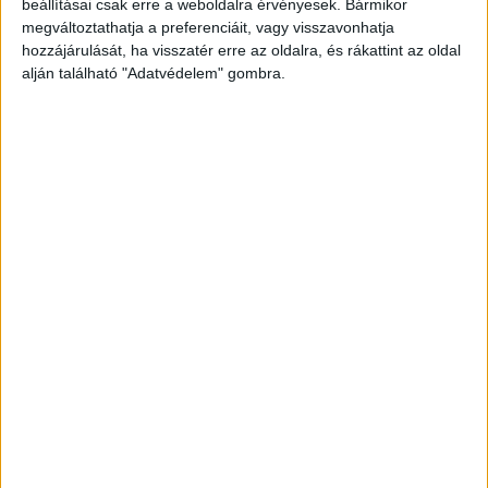
beállításai csak erre a weboldalra érvényesek. Bármikor
– Na, most már lefekszel velem?
megváltoztathatja a preferenciáit, vagy visszavonhatja
hozzájárulását, ha visszatér erre az oldalra, és rákattint az oldal
Az asszony nagy nehezen feltápászkodik, a fejét
alján található "Adatvédelem" gombra.
fogja, és így felel:
– Nem!