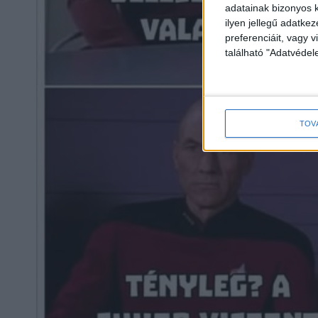
adatainak bizonyos k
ilyen jellegű adatke
preferenciáit, vagy v
található "Adatvéde
TOV