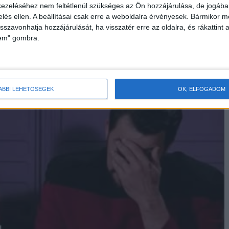
ezeléséhez nem feltétlenül szükséges az Ön hozzájárulása, de jogában 
zelés ellen. A beállításai csak erre a weboldalra érvényesek. Bármikor m
isszavonhatja hozzájárulását, ha visszatér erre az oldalra, és rákattint a
lem" gombra.
ÁBBI LEHETŐSÉGEK
OK, ELFOGADOM