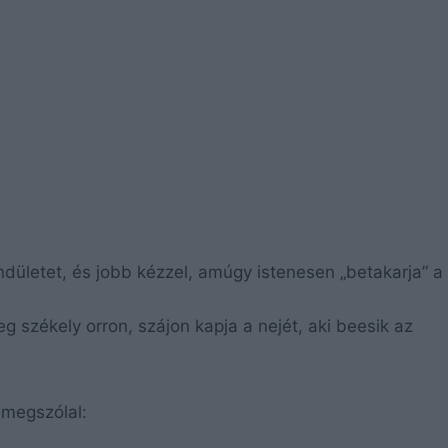
dületet, és jobb kézzel, amúgy istenesen „betakarja” a
 székely orron, szájon kapja a nejét, aki beesik az
 megszólal: