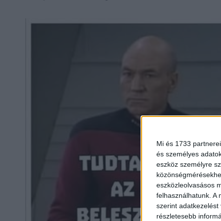
Mi és 1733 partnerei
és személyes adatoka
eszköz személyre sz
közönségmérésekhez 
eszközleolvasásos mó
felhasználhatunk. A 
szerint adatkezelést
részletesebb informác