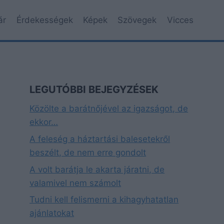
ár
Érdekességek
Képek
Szövegek
Vicces
LEGUTÓBBI BEJEGYZÉSEK
Közölte a barátnőjével az igazságot, de
ekkor…
A feleség a háztartási balesetekről
beszélt, de nem erre gondolt
A volt barátja le akarta járatni, de
valamivel nem számolt
Tudni kell felismerni a kihagyhatatlan
ajánlatokat