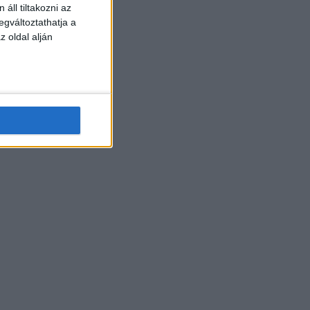
áll tiltakozni az
egváltoztathatja a
z oldal alján