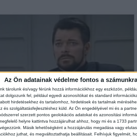
Az Ön adatainak védelme fontos a számunkr
nk tárolunk és/vagy férünk hozzá információkhoz egy eszközön, példáu
t dolgozunk fel, például egyedi azonosítókat és standard információk
abott hirdetésekhez és tartalomhoz, hirdetések és tartalmak méréséhe
és szolgáltatásfejlesztéshez küld.
Az Ön engedélyével mi és a partne
dszerrel szerzett pontos geolokációs adatokat és azonosítási informác
megfelelő helyre kattintva hozzájárulhat ahhoz, hogy mi és a 1733 partne
 végezzünk. Másik lehetőségként a hozzájárulás megadása vagy elutasí
iókhoz juthat, és megváltoztathatja beállításait.
Felhívjuk figyelmét, 