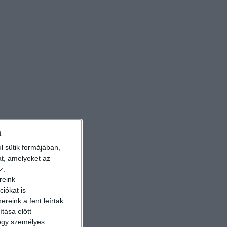
a
l sütik formájában,
at, amelyeket az
z,
reink
iókat is
reink a fent leírtak
tása előtt
hogy személyes