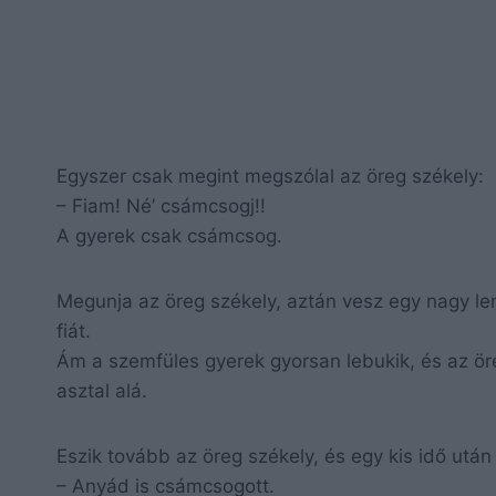
Egyszer csak megint megszólal az öreg székely:
– Fiam! Né’ csámcsogj!!
A gyerek csak csámcsog.
Megunja az öreg székely, aztán vesz egy nagy len
fiát.
Ám a szemfüles gyerek gyorsan lebukik, és az öreg
asztal alá.
Eszik tovább az öreg székely, és egy kis idő után
– Anyád is csámcsogott.