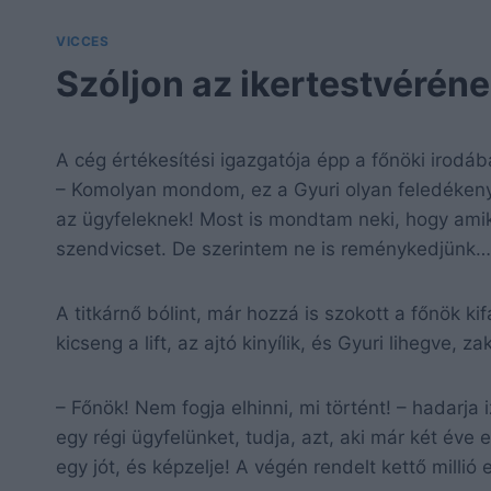
VICCES
Szóljon az ikertestvérén
A cég értékesítési igazgatója épp a főnöki irodáb
– Komolyan mondom, ez a Gyuri olyan feledékeny,
az ügyfeleknek! Most is mondtam neki, hogy ami
szendvicset. De szerintem ne is reménykedjünk…
A titkárnő bólint, már hozzá is szokott a főnök k
kicseng a lift, az ajtó kinyílik, és Gyuri lihegve, 
– Főnök! Nem fogja elhinni, mi történt! – hadarj
egy régi ügyfelünket, tudja, azt, aki már két éve
egy jót, és képzelje! A végén rendelt kettő millió 