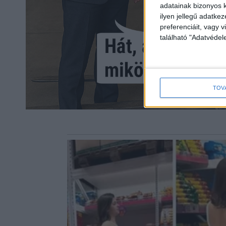
adatainak bizonyos k
ilyen jellegű adatke
preferenciáit, vagy v
található "Adatvéde
TOV