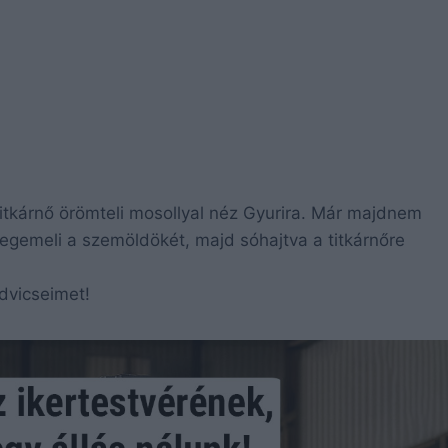
titkárnő örömteli mosollyal néz Gyurira. Már majdnem
megemeli a szemöldökét, majd sóhajtva a titkárnőre
dvicseimet!