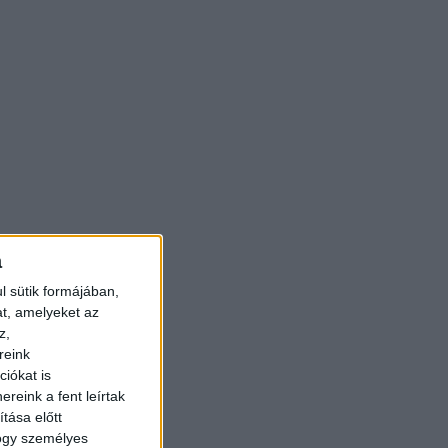
a
l sütik formájában,
at, amelyeket az
z,
reink
iókat is
reink a fent leírtak
tása előtt
hogy személyes