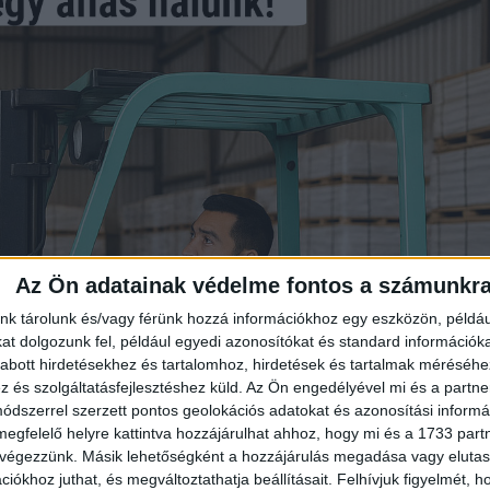
Az Ön adatainak védelme fontos a számunkr
nk tárolunk és/vagy férünk hozzá információkhoz egy eszközön, példáu
t dolgozunk fel, például egyedi azonosítókat és standard információk
abott hirdetésekhez és tartalomhoz, hirdetések és tartalmak méréséhe
és szolgáltatásfejlesztéshez küld.
Az Ön engedélyével mi és a partne
dszerrel szerzett pontos geolokációs adatokat és azonosítási informác
megfelelő helyre kattintva hozzájárulhat ahhoz, hogy mi és a 1733 partne
 végezzünk. Másik lehetőségként a hozzájárulás megadása vagy elutasí
iókhoz juthat, és megváltoztathatja beállításait.
Felhívjuk figyelmét, 