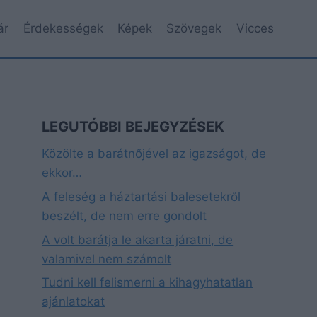
ár
Érdekességek
Képek
Szövegek
Vicces
LEGUTÓBBI BEJEGYZÉSEK
Közölte a barátnőjével az igazságot, de
ekkor…
A feleség a háztartási balesetekről
beszélt, de nem erre gondolt
A volt barátja le akarta járatni, de
valamivel nem számolt
Tudni kell felismerni a kihagyhatatlan
ajánlatokat