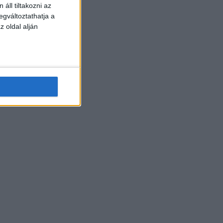
áll tiltakozni az
egváltoztathatja a
z oldal alján