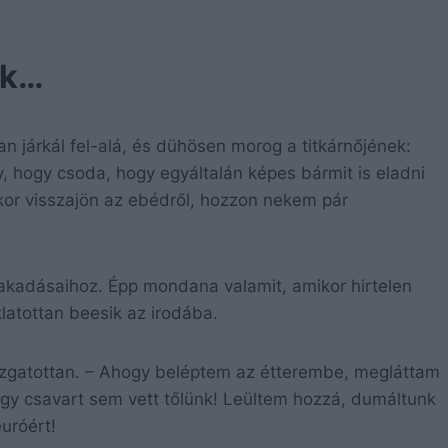
ek…
an járkál fel-alá, és dühösen morog a titkárnőjének:
 hogy csoda, hogy egyáltalán képes bármit is eladni
kor visszajön az ebédről, hozzon nekem pár
ifakadásaihoz. Épp mondana valamit, amikor hirtelen
zaklatottan beesik az irodába.
a izgatottan. – Ahogy beléptem az étterembe, megláttam
 egy csavart sem vett tőlünk! Leültem hozzá, dumáltunk
euróért!