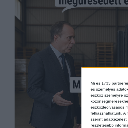
Mi és 1733 partnerei
és személyes adatoka
eszköz személyre sz
közönségmérésekhez 
eszközleolvasásos mó
felhasználhatunk. A 
szerint adatkezelést
részletesebb informác