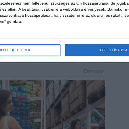
ezeléséhez nem feltétlenül szükséges az Ön hozzájárulása, de jogában 
zelés ellen. A beállításai csak erre a weboldalra érvényesek. Bármikor m
isszavonhatja hozzájárulását, ha visszatér erre az oldalra, és rákattint a
lem" gombra.
ÁBBI LEHETŐSÉGEK
OK, ELFOGADOM