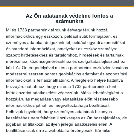
Az Ön adatainak védelme fontos a
számunkra
Mi és 1733 partnereink tárolunk és/vagy férünk hozzá
információkhoz egy eszközön, például sütik formájában, és
A srác elsápad:
személyes adatokat dolgozunk fel, például egyedi azonosítókat
– Te jó ég! Tudod te, mennyibe fog kerülni a
és standard információkat, amelyeket az eszköz személyre
javítás?! Azt ki sem tudom fizetni életemben!
szabott hirdetésekhez és tartalomhoz, hirdetések és tartalmak
méréséhez, közönségmérésekhez és szolgáltatásfejlesztéshez
küld.
Az Ön engedélyével mi és a partnereink eszközleolvasásos
– Tudom, szívem – bólogat a lány –, ezért
módszerrel szerzett pontos geolokációs adatokat és azonosítási
felajánlottam a tulajnak, hogy lehet természetben
információkat is felhasználhatunk. A megfelelő helyre kattintva
rendezni a dolgot… és képzeld, belement!
hozzájárulhat ahhoz, hogy mi és a 1733 partnereink a fent
leírtak szerint adatkezelést végezzünk. Másik lehetőségként a
hozzájárulás megadása vagy elutasítása előtt részletesebb
A srác elnémul, majd nagy nehezen összeszedi
információkhoz juthat, és megváltoztathatja beállításait.
Felhívjuk figyelmét, hogy személyes adatainak bizonyos
magát:
kezeléséhez nem feltétlenül szükséges az Ön hozzájárulása, de
– Hát… izé… megértem, bébi. És akkor most… mi
jogában áll tiltakozni az ilyen jellegű adatkezelés ellen. A
a probléma?
beállításai csak erre a weboldalra érvényesek. Bármikor