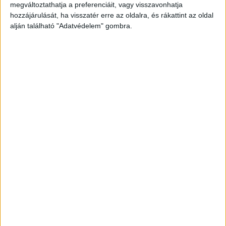
megváltoztathatja a preferenciáit, vagy visszavonhatja
hozzájárulását, ha visszatér erre az oldalra, és rákattint az oldal
A lány sóhajt egy nagyot:
alján található "Adatvédelem" gombra.
– Az, hogy a Porsche tulaja meleg… és nagyon
bejössz neki a fotókon!