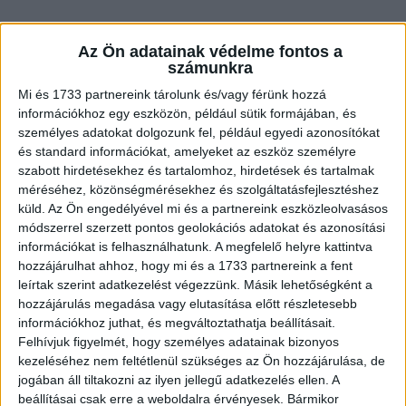
Az Ön adatainak védelme fontos a
számunkra
Mi és 1733 partnereink tárolunk és/vagy férünk hozzá
információkhoz egy eszközön, például sütik formájában, és
személyes adatokat dolgozunk fel, például egyedi azonosítókat
és standard információkat, amelyeket az eszköz személyre
szabott hirdetésekhez és tartalomhoz, hirdetések és tartalmak
méréséhez, közönségmérésekhez és szolgáltatásfejlesztéshez
küld.
Az Ön engedélyével mi és a partnereink eszközleolvasásos
módszerrel szerzett pontos geolokációs adatokat és azonosítási
információkat is felhasználhatunk. A megfelelő helyre kattintva
hozzájárulhat ahhoz, hogy mi és a 1733 partnereink a fent
leírtak szerint adatkezelést végezzünk. Másik lehetőségként a
hozzájárulás megadása vagy elutasítása előtt részletesebb
információkhoz juthat, és megváltoztathatja beállításait.
Felhívjuk figyelmét, hogy személyes adatainak bizonyos
kezeléséhez nem feltétlenül szükséges az Ön hozzájárulása, de
jogában áll tiltakozni az ilyen jellegű adatkezelés ellen. A
beállításai csak erre a weboldalra érvényesek. Bármikor
Az illető nevetve válaszol: