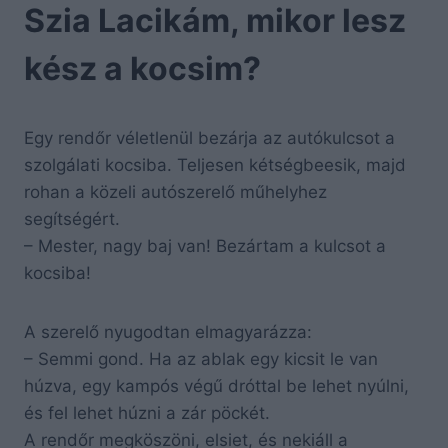
Szia Lacikám, mikor lesz
kész a kocsim?
Egy rendőr véletlenül bezárja az autókulcsot a
szolgálati kocsiba. Teljesen kétségbeesik, majd
rohan a közeli autószerelő műhelyhez
segítségért.
– Mester, nagy baj van! Bezártam a kulcsot a
kocsiba!
A szerelő nyugodtan elmagyarázza:
– Semmi gond. Ha az ablak egy kicsit le van
húzva, egy kampós végű dróttal be lehet nyúlni,
és fel lehet húzni a zár pöckét.
A rendőr megköszöni, elsiet, és nekiáll a