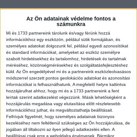
Az Ön adatainak védelme fontos a
számunkra
– Nem, nem hallottam.
Mi és 1733 partnereink tárolunk és/vagy férünk hozzá
információkhoz egy eszközön, például sütik formájában, és
személyes adatokat dolgozunk fel, például egyedi azonosítókat
– És arról hallott, hogy a bátyám a háborúban
és standard információkat, amelyeket az eszköz személyre
elvesztette mindkét lábát, és segélyekből kell,
szabott hirdetésekhez és tartalomhoz, hirdetések és tartalmak
méréséhez, közönségmérésekhez és szolgáltatásfejlesztéshez
hogy eltartsa a feleségét és mind a hat gyerekét?
küld.
Az Ön engedélyével mi és a partnereink eszközleolvasásos
módszerrel szerzett pontos geolokációs adatokat és azonosítási
– Nem hallottam.
információkat is felhasználhatunk. A megfelelő helyre kattintva
hozzájárulhat ahhoz, hogy mi és a 1733 partnereink a fent
leírtak szerint adatkezelést végezzünk. Másik lehetőségként a
– És azt hallotta, hogy a húgom férje meghalt egy
hozzájárulás megadása vagy elutasítása előtt részletesebb
autóbalesetben, egyetlen fillér nélkül hagyva a
információkhoz juthat, és megváltoztathatja beállításait.
Felhívjuk figyelmét, hogy személyes adatainak bizonyos
családját?
kezeléséhez nem feltétlenül szükséges az Ön hozzájárulása, de
jogában áll tiltakozni az ilyen jellegű adatkezelés ellen. A
beállításai csak erre a weboldalra érvényesek. Bármikor