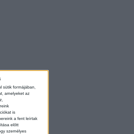
a
l sütik formájában,
at, amelyeket az
z,
reink
iókat is
reink a fent leírtak
tása előtt
hogy személyes