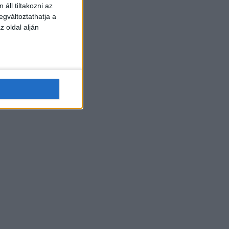
áll tiltakozni az
egváltoztathatja a
z oldal alján