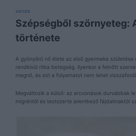
VICCES
Szépségből szörnyeteg: A
története
A gyönyörű nő élete az első gyermeke születése 
rendkívül ritka betegség. Ilyenkor a felnőtt sze
megnő, és ezt a folyamatot nem lehet visszafordí
Megváltozik a külső: az arcvonások durvábbak le
migréntől és testszerte jelentkező fájdalmaktól 