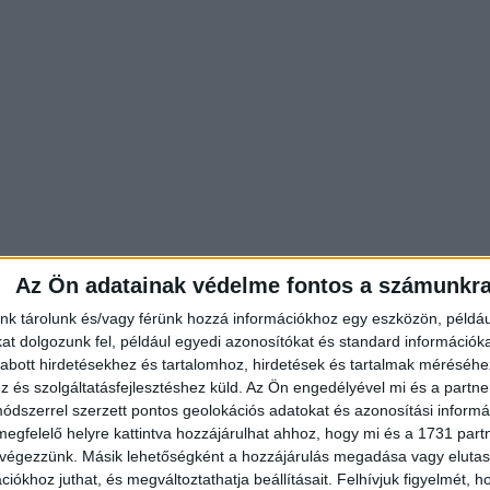
Az Ön adatainak védelme fontos a számunkr
nk tárolunk és/vagy férünk hozzá információkhoz egy eszközön, példáu
t dolgozunk fel, például egyedi azonosítókat és standard információk
abott hirdetésekhez és tartalomhoz, hirdetések és tartalmak méréséhe
és szolgáltatásfejlesztéshez küld.
Az Ön engedélyével mi és a partne
dszerrel szerzett pontos geolokációs adatokat és azonosítási informác
megfelelő helyre kattintva hozzájárulhat ahhoz, hogy mi és a 1731 partne
het. Ha a beteg úgy dönt, hogy nem kezeli a betegséget,
 végezzünk. Másik lehetőségként a hozzájárulás megadása vagy elutasí
iókhoz juthat, és megváltoztathatja beállításait.
Felhívjuk figyelmét, 
át a tükörben, és a környezetében élők tekintetében