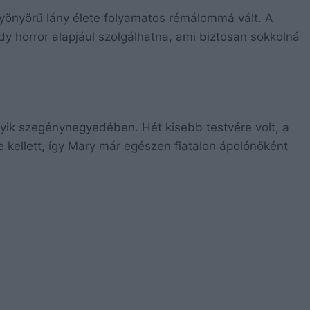
yönyörű lány élete folyamatos rémálommá vált. A
body horror alapjául szolgálhatna, ami biztosan sokkolná
ik szegénynegyedében. Hét kisebb testvére volt, a
 kellett, így Mary már egészen fiatalon ápolónőként