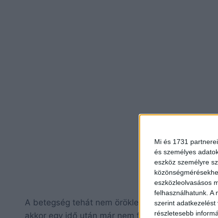
Mi és 1731 partnerei
és személyes adatoka
eszköz személyre sz
közönségmérésekhez 
eszközleolvasásos mó
felhasználhatunk. A 
A betegség tehát nem örökletes, így bárkit érint
szerint adatkezelést
részletesebb informác
akkor egy idő után már nem fogja felismerni mag