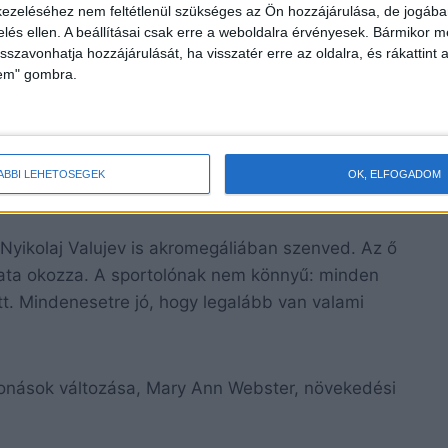
ezeléséhez nem feltétlenül szükséges az Ön hozzájárulása, de jogában 
” a külseje.
zelés ellen. A beállításai csak erre a weboldalra érvényesek. Bármikor m
isszavonhatja hozzájárulását, ha visszatér erre az oldalra, és rákattint a
lem" gombra.
leni küzdelemben, de ez a folyamat továbbra is
ÁBBI LEHETŐSÉGEK
OK, ELFOGADOM
gyógyszeresen lehet elnyomni. Ha szükséges, műtétet
 Nyikolaj Valujev is akromegáliában szenved. Az ő
ata okozza. A sportolónak nem könnyű: minden
tt. Mindenesetre jó, hogy legalább van valami