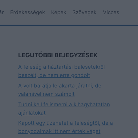
ár
Érdekességek
Képek
Szövegek
Vicces
LEGUTÓBBI BEJEGYZÉSEK
A feleség a háztartási balesetekről
beszélt, de nem erre gondolt
A volt barátja le akarta járatni, de
valamivel nem számolt
Tudni kell felismerni a kihagyhatatlan
ajánlatokat
Kapott egy üzenetet a feleségtől, de a
bonyodalmak itt nem értek véget