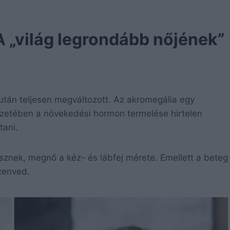
 „világ legrondább nőjének”
után teljesen megváltozott. Az akromegália egy
rvezetében a növekedési hormon termelése hirtelen
tani.
sznek, megnő a kéz- és lábfej mérete. Emellett a beteg
szenved.