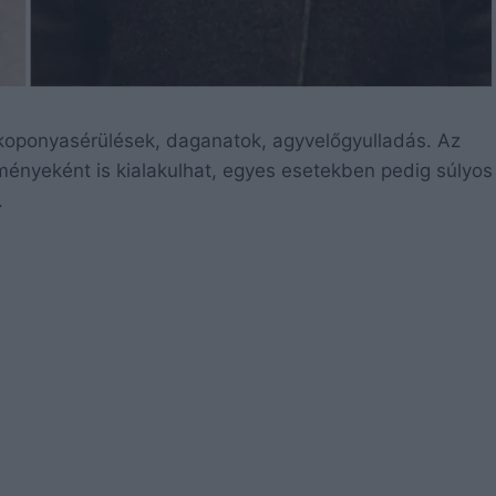
koponyasérülések, daganatok, agyvelőgyulladás. Az
ényeként is kialakulhat, egyes esetekben pedig súlyos
.