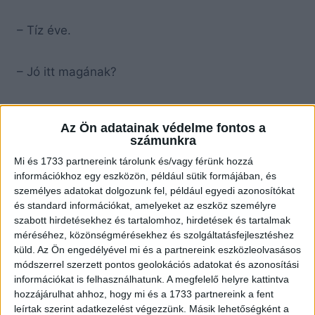
– Tíz éve.
– Jó itt magának?
– Nem!
Az Ön adatainak védelme fontos a
számunkra
– Hajlandó velem megszökni ma éjjel?
Mi és 1733 partnereink tárolunk és/vagy férünk hozzá
információkhoz egy eszközön, például sütik formájában, és
személyes adatokat dolgozunk fel, például egyedi azonosítókat
és standard információkat, amelyeket az eszköz személyre
szabott hirdetésekhez és tartalomhoz, hirdetések és tartalmak
méréséhez, közönségmérésekhez és szolgáltatásfejlesztéshez
küld.
Az Ön engedélyével mi és a partnereink eszközleolvasásos
módszerrel szerzett pontos geolokációs adatokat és azonosítási
információkat is felhasználhatunk. A megfelelő helyre kattintva
hozzájárulhat ahhoz, hogy mi és a 1733 partnereink a fent
leírtak szerint adatkezelést végezzünk. Másik lehetőségként a