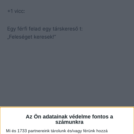
+1 vicc:
Egy férfi felad egy társkereső t:
„Feleséget keresek!”
Az Ön adatainak védelme fontos a
számunkra
Mi és 1733 partnereink tárolunk és/vagy férünk hozzá