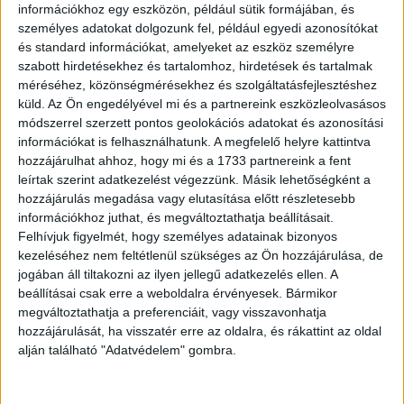
információkhoz egy eszközön, például sütik formájában, és
személyes adatokat dolgozunk fel, például egyedi azonosítókat
és standard információkat, amelyeket az eszköz személyre
szabott hirdetésekhez és tartalomhoz, hirdetések és tartalmak
méréséhez, közönségmérésekhez és szolgáltatásfejlesztéshez
küld.
Az Ön engedélyével mi és a partnereink eszközleolvasásos
módszerrel szerzett pontos geolokációs adatokat és azonosítási
információkat is felhasználhatunk. A megfelelő helyre kattintva
hozzájárulhat ahhoz, hogy mi és a 1733 partnereink a fent
leírtak szerint adatkezelést végezzünk. Másik lehetőségként a
hozzájárulás megadása vagy elutasítása előtt részletesebb
információkhoz juthat, és megváltoztathatja beállításait.
Felhívjuk figyelmét, hogy személyes adatainak bizonyos
kezeléséhez nem feltétlenül szükséges az Ön hozzájárulása, de
jogában áll tiltakozni az ilyen jellegű adatkezelés ellen. A
beállításai csak erre a weboldalra érvényesek. Bármikor
megváltoztathatja a preferenciáit, vagy visszavonhatja
Másnap kap egy csomó levelet, mindegyikben ez
hozzájárulását, ha visszatér erre az oldalra, és rákattint az oldal
áll:
alján található "Adatvédelem" gombra.
„Mit szólna az enyémhez?”