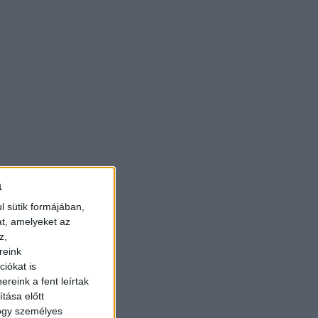
a
l sütik formájában,
at, amelyeket az
z,
reink
iókat is
reink a fent leírtak
tása előtt
hogy személyes