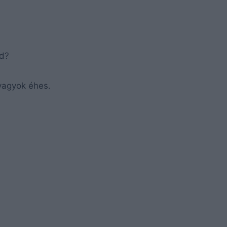
ed?
 vagyok éhes.