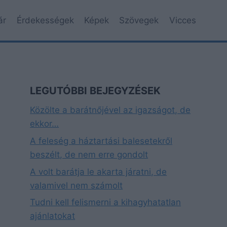
ár
Érdekességek
Képek
Szövegek
Vicces
LEGUTÓBBI BEJEGYZÉSEK
Közölte a barátnőjével az igazságot, de
ekkor…
A feleség a háztartási balesetekről
beszélt, de nem erre gondolt
A volt barátja le akarta járatni, de
valamivel nem számolt
Tudni kell felismerni a kihagyhatatlan
ajánlatokat