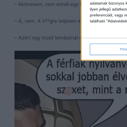
adatainak bizonyos k
– Kedvesem, nem ennél egy kis húslevest?
ilyen jellegű adatke
preferenciáit, vagy v
– Á, nem. A V!*gra teljesen elvette az étvágyam
található "Adatvéde
– Azért egy kicsit lemásznál rólam? Én már maj
TOV