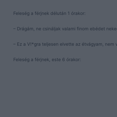
Feleség a férjnek délután 1 órakor:
– Drágám, ne csináljak valami finom ebédet nek
– Ez a V!*gra teljesen elvette az étvágyam, nem
Feleség a férjnek, este 6 órakor: