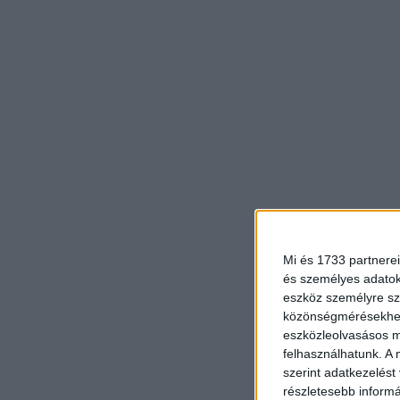
Mi és 1733 partnerei
és személyes adatoka
eszköz személyre sz
közönségmérésekhez 
eszközleolvasásos mó
felhasználhatunk. A 
szerint adatkezelést
részletesebb informác