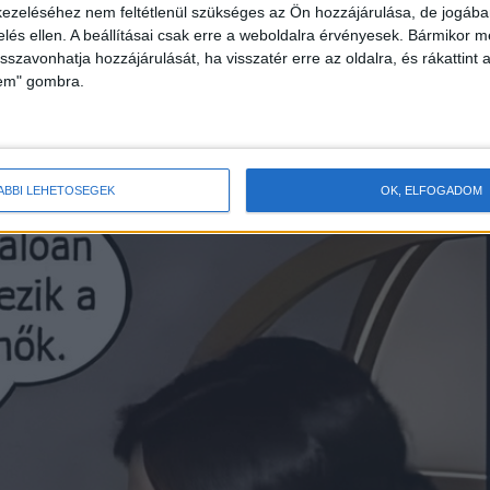
ezeléséhez nem feltétlenül szükséges az Ön hozzájárulása, de jogában 
zelés ellen. A beállításai csak erre a weboldalra érvényesek. Bármikor m
isszavonhatja hozzájárulását, ha visszatér erre az oldalra, és rákattint a
, egyáltalán nem vagyok éhes.
lem" gombra.
dnem éhen halok…
ÁBBI LEHETŐSÉGEK
OK, ELFOGADOM