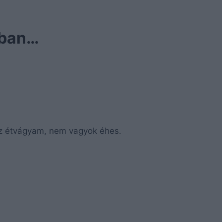
bban…
az étvágyam, nem vagyok éhes.