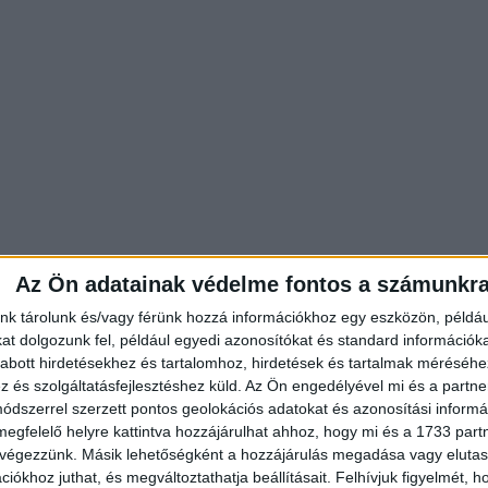
Az Ön adatainak védelme fontos a számunkr
nk tárolunk és/vagy férünk hozzá információkhoz egy eszközön, példáu
t dolgozunk fel, például egyedi azonosítókat és standard információk
abott hirdetésekhez és tartalomhoz, hirdetések és tartalmak méréséhe
és szolgáltatásfejlesztéshez küld.
Az Ön engedélyével mi és a partne
dszerrel szerzett pontos geolokációs adatokat és azonosítási informác
megfelelő helyre kattintva hozzájárulhat ahhoz, hogy mi és a 1733 partne
 végezzünk. Másik lehetőségként a hozzájárulás megadása vagy elutasí
iókhoz juthat, és megváltoztathatja beállításait.
Felhívjuk figyelmét, 