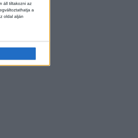
áll tiltakozni az
egváltoztathatja a
z oldal alján