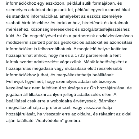
információkhoz egy eszközön, például sütik formájában, és
személyes adatokat dolgozunk fel, például egyedi azonosítókat
és standard információkat, amelyeket az eszköz személyre
szabott hirdetésekhez és tartalomhoz, hirdetések és tartalmak
méréséhez, közönségmérésekhez és szolgáltatásfejlesztéshez
küld.
Az Ön engedélyével mi és a partnereink eszközleolvasásos
módszerrel szerzett pontos geolokációs adatokat és azonosítási
információkat is felhasználhatunk. A megfelelő helyre kattintva
hozzájárulhat ahhoz, hogy mi és a 1733 partnereink a fent
leírtak szerint adatkezelést végezzünk. Másik lehetőségként a
hozzájárulás megadása vagy elutasítása előtt részletesebb
információkhoz juthat, és megváltoztathatja beállításait.
Felhívjuk figyelmét, hogy személyes adatainak bizonyos
kezeléséhez nem feltétlenül szükséges az Ön hozzájárulása, de
jogában áll tiltakozni az ilyen jellegű adatkezelés ellen. A
beállításai csak erre a weboldalra érvényesek. Bármikor
megváltoztathatja a preferenciáit, vagy visszavonhatja
3.
hozzájárulását, ha visszatér erre az oldalra, és rákattint az oldal
alján található "Adatvédelem" gombra.