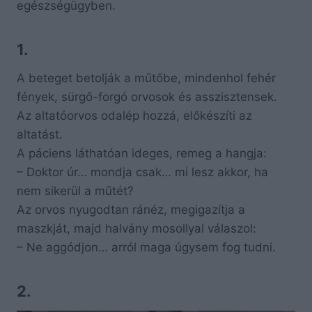
egészségügyben.
1.
A beteget betolják a műtőbe, mindenhol fehér
fények, sürgő-forgó orvosok és asszisztensek.
Az altatóorvos odalép hozzá, előkészíti az
altatást.
A páciens láthatóan ideges, remeg a hangja:
– Doktor úr… mondja csak… mi lesz akkor, ha
nem sikerül a műtét?
Az orvos nyugodtan ránéz, megigazítja a
maszkját, majd halvány mosollyal válaszol:
– Ne aggódjon… arról maga úgysem fog tudni.
2.