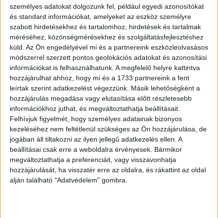
személyes adatokat dolgozunk fel, például egyedi azonosítókat
és standard információkat, amelyeket az eszköz személyre
szabott hirdetésekhez és tartalomhoz, hirdetések és tartalmak
méréséhez, közönségmérésekhez és szolgáltatásfejlesztéshez
küld.
Az Ön engedélyével mi és a partnereink eszközleolvasásos
módszerrel szerzett pontos geolokációs adatokat és azonosítási
információkat is felhasználhatunk. A megfelelő helyre kattintva
hozzájárulhat ahhoz, hogy mi és a 1733 partnereink a fent
leírtak szerint adatkezelést végezzünk. Másik lehetőségként a
hozzájárulás megadása vagy elutasítása előtt részletesebb
információkhoz juthat, és megváltoztathatja beállításait.
Felhívjuk figyelmét, hogy személyes adatainak bizonyos
kezeléséhez nem feltétlenül szükséges az Ön hozzájárulása, de
jogában áll tiltakozni az ilyen jellegű adatkezelés ellen. A
beállításai csak erre a weboldalra érvényesek. Bármikor
megváltoztathatja a preferenciáit, vagy visszavonhatja
hozzájárulását, ha visszatér erre az oldalra, és rákattint az oldal
alján található "Adatvédelem" gombra.