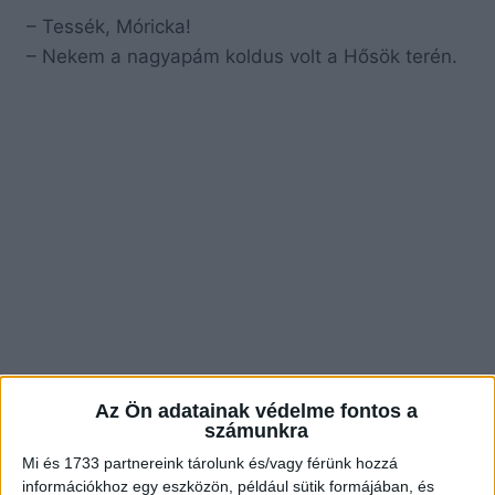
– Tessék, Móricka!
– Nekem a nagyapám koldus volt a Hősök terén.
Az Ön adatainak védelme fontos a
számunkra
Mi és 1733 partnereink tárolunk és/vagy férünk hozzá
információkhoz egy eszközön, például sütik formájában, és