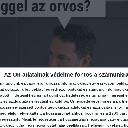
Az Ön adatainak védelme fontos a számunkr
nk tárolunk és/vagy férünk hozzá információkhoz egy eszközön, példáu
t dolgozunk fel, például egyedi azonosítókat és standard információk
abott hirdetésekhez és tartalomhoz, hirdetések és tartalmak méréséhe
és szolgáltatásfejlesztéshez küld.
Az Ön engedélyével mi és a partne
dszerrel szerzett pontos geolokációs adatokat és azonosítási informác
megfelelő helyre kattintva hozzájárulhat ahhoz, hogy mi és a 1733 partne
 végezzünk. Másik lehetőségként a hozzájárulás megadása vagy elutasí
iókhoz juthat, és megváltoztathatja beállításait.
Felhívjuk figyelmét, 