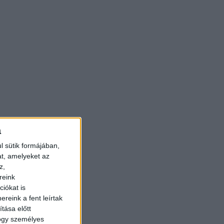
a
l sütik formájában,
at, amelyeket az
z,
reink
iókat is
reink a fent leírtak
tása előtt
hogy személyes