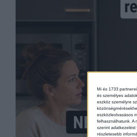
Mi és 1733 partnerei
és személyes adatoka
eszköz személyre sz
közönségmérésekhez 
eszközleolvasásos mó
felhasználhatunk. A 
szerint adatkezelést
részletesebb informác