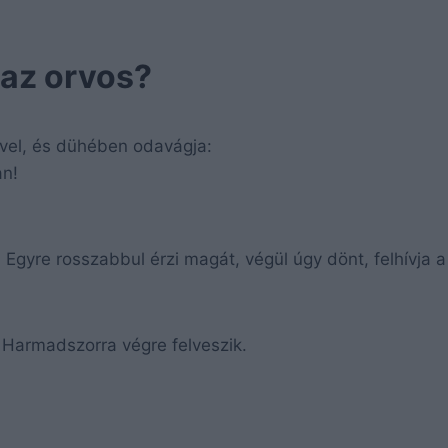
 az orvos?
ével, és dühében odavágja:
an!
 Egyre rosszabbul érzi magát, végül úgy dönt, felhívja a
 Harmadszorra végre felveszik.