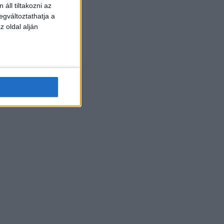
áll tiltakozni az
egváltoztathatja a
z oldal alján