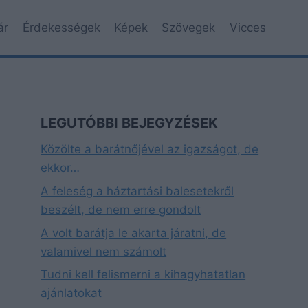
ár
Érdekességek
Képek
Szövegek
Vicces
LEGUTÓBBI BEJEGYZÉSEK
Közölte a barátnőjével az igazságot, de
ekkor…
A feleség a háztartási balesetekről
beszélt, de nem erre gondolt
A volt barátja le akarta járatni, de
valamivel nem számolt
Tudni kell felismerni a kihagyhatatlan
ajánlatokat