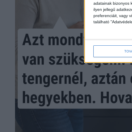
adatainak bizonyos k
ilyen jellegű adatke
preferenciáit, vagy v
található "Adatvéde
TOV