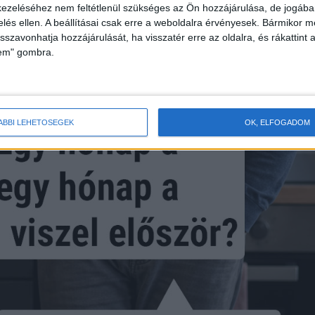
ezeléséhez nem feltétlenül szükséges az Ön hozzájárulása, de jogában 
zelés ellen. A beállításai csak erre a weboldalra érvényesek. Bármikor m
isszavonhatja hozzájárulását, ha visszatér erre az oldalra, és rákattint a
lem" gombra.
ÁBBI LEHETŐSÉGEK
OK, ELFOGADOM