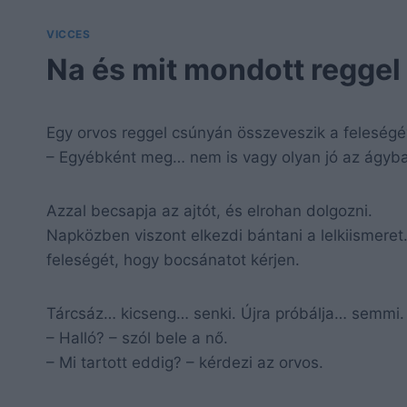
VICCES
Na és mit mondott reggel
Egy orvos reggel csúnyán összeveszik a feleség
– Egyébként meg… nem is vagy olyan jó az ágyb
Azzal becsapja az ajtót, és elrohan dolgozni.
Napközben viszont elkezdi bántani a lelkiismeret.
feleségét, hogy bocsánatot kérjen.
Tárcsáz… kicseng… senki. Újra próbálja… semmi.
– Halló? – szól bele a nő.
– Mi tartott eddig? – kérdezi az orvos.