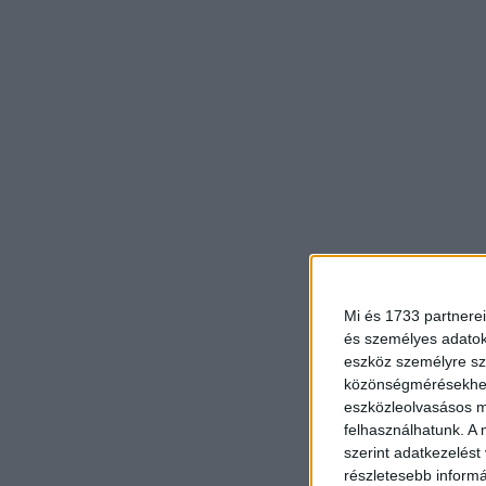
Mi és 1733 partnerei
és személyes adatoka
eszköz személyre sz
közönségmérésekhez 
eszközleolvasásos mó
felhasználhatunk. A 
szerint adatkezelést
részletesebb informác