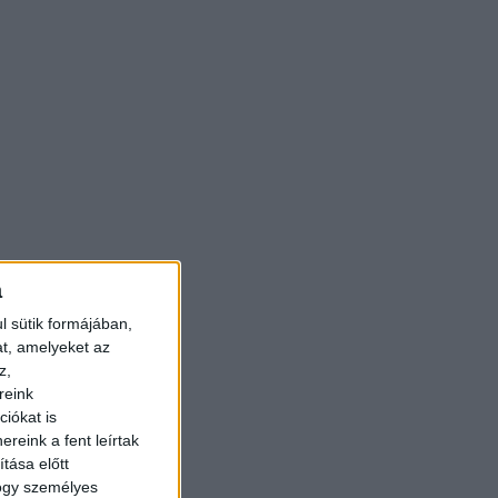
a
l sütik formájában,
at, amelyeket az
z,
reink
iókat is
reink a fent leírtak
tása előtt
hogy személyes