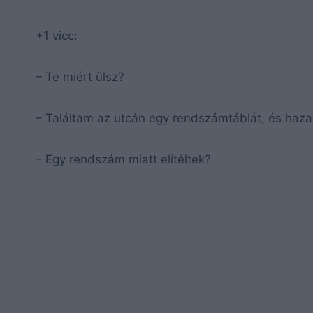
+1 vicc:
– Te miért ülsz?
– Találtam az utcán egy rendszámtáblát, és haza
– Egy rendszám miatt elítéltek?