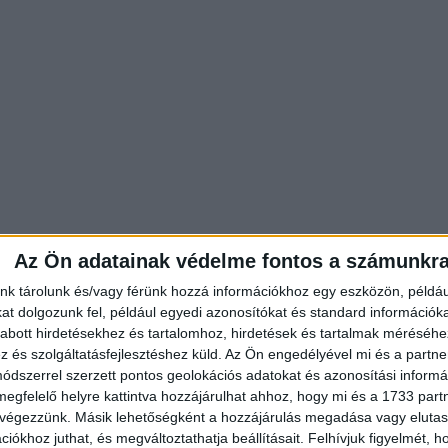
Az Ön adatainak védelme fontos a számunkr
nk tárolunk és/vagy férünk hozzá információkhoz egy eszközön, példáu
t dolgozunk fel, például egyedi azonosítókat és standard információk
abott hirdetésekhez és tartalomhoz, hirdetések és tartalmak méréséhe
és szolgáltatásfejlesztéshez küld.
Az Ön engedélyével mi és a partne
dszerrel szerzett pontos geolokációs adatokat és azonosítási informác
megfelelő helyre kattintva hozzájárulhat ahhoz, hogy mi és a 1733 partne
 végezzünk. Másik lehetőségként a hozzájárulás megadása vagy elutasí
iókhoz juthat, és megváltoztathatja beállításait.
Felhívjuk figyelmét, 