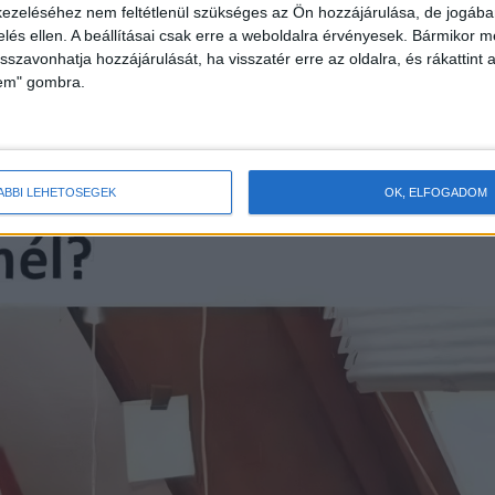
ezeléséhez nem feltétlenül szükséges az Ön hozzájárulása, de jogában 
zelés ellen. A beállításai csak erre a weboldalra érvényesek. Bármikor m
isszavonhatja hozzájárulását, ha visszatér erre az oldalra, és rákattint a
lem" gombra.
ÁBBI LEHETŐSÉGEK
OK, ELFOGADOM