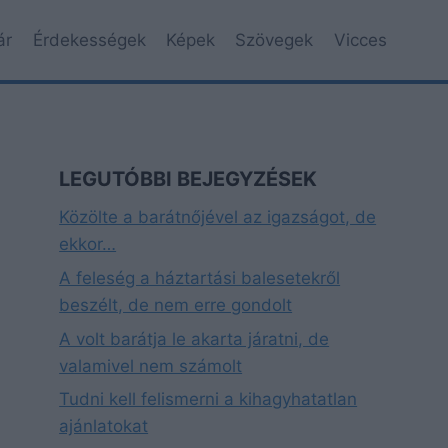
ár
Érdekességek
Képek
Szövegek
Vicces
LEGUTÓBBI BEJEGYZÉSEK
Közölte a barátnőjével az igazságot, de
ekkor…
A feleség a háztartási balesetekről
beszélt, de nem erre gondolt
A volt barátja le akarta járatni, de
valamivel nem számolt
Tudni kell felismerni a kihagyhatatlan
ajánlatokat