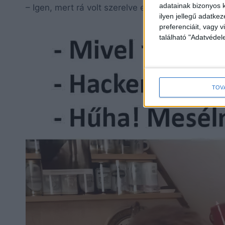
adatainak bizonyos k
– Igen, mert rá volt szerelve egy Opel.
ilyen jellegű adatke
preferenciáit, vagy v
található "Adatvéde
TOV