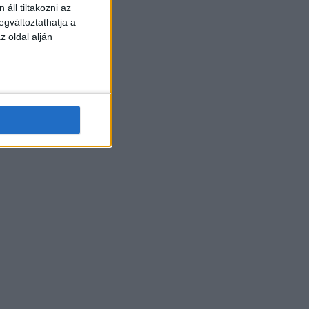
áll tiltakozni az
egváltoztathatja a
z oldal alján