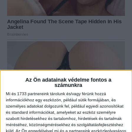
Az Ön adatainak védelme fontos a
számunkra
Mi és 1733 partnereink tárolunk és/vagy férünk hozzá
információkhoz egy eszközön, például sütik formájában, és
személyes adatokat dolgozunk fel, például egyedi azonosítókat
és standard információkat, amelyeket az eszköz személyre
szabott hirdetésekhez és tartalomhoz, hirdetések és tartalmak
méréséhez, közönségmérésekhez és szolgáltatásfejlesztéshez
küld.
Az Ön engedélyével mi és a partnereink eszközleolvasásos