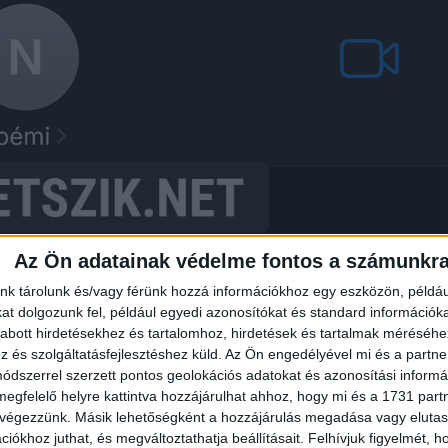
Az Ön adatainak védelme fontos a számunkr
nk tárolunk és/vagy férünk hozzá információkhoz egy eszközön, példáu
t dolgozunk fel, például egyedi azonosítókat és standard információk
abott hirdetésekhez és tartalomhoz, hirdetések és tartalmak méréséhe
és szolgáltatásfejlesztéshez küld.
Az Ön engedélyével mi és a partne
dszerrel szerzett pontos geolokációs adatokat és azonosítási informác
megfelelő helyre kattintva hozzájárulhat ahhoz, hogy mi és a 1731 partne
 végezzünk. Másik lehetőségként a hozzájárulás megadása vagy elutasí
iókhoz juthat, és megváltoztathatja beállításait.
Felhívjuk figyelmét, 