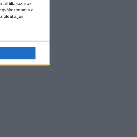
áll tiltakozni az
egváltoztathatja a
z oldal alján