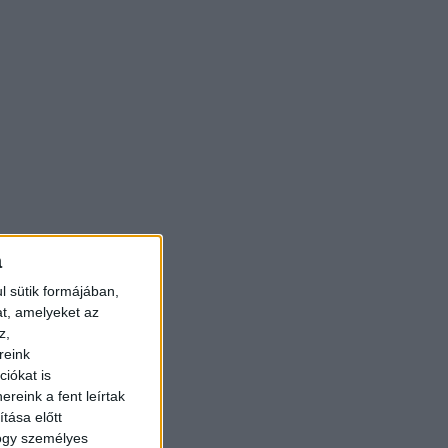
a
l sütik formájában,
at, amelyeket az
z,
reink
iókat is
reink a fent leírtak
tása előtt
hogy személyes