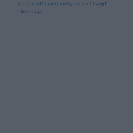
A nagy lottónyeremény és a váltságdíj
dilemmája