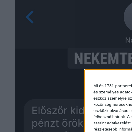
Mi és 1731 partnerei
és személyes adatoka
eszköz személyre sz
közönségmérésekhez 
eszközleolvasásos mó
felhasználhatunk. A 
szerint adatkezelést
részletesebb informác