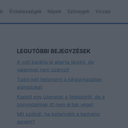
ár
Érdekességek
Képek
Szövegek
Vicces
LEGUTÓBBI BEJEGYZÉSEK
A volt barátja le akarta járatni, de
valamivel nem számolt
Tudni kell felismerni a kihagyhatatlan
ajánlatokat
Kapott egy üzenetet a feleségtől, de a
bonyodalmak itt nem értek véget
Mit szólnál, ha betenném a kedvenc
zeném?