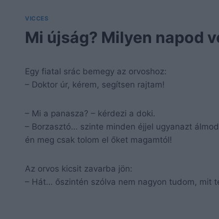
VICCES
Mi újság? Milyen napod v
Egy fiatal srác bemegy az orvoshoz:
– Doktor úr, kérem, segítsen rajtam!
– Mi a panasza? – kérdezi a doki.
– Borzasztó… szinte minden éjjel ugyanazt álmo
én meg csak tolom el őket magamtól!
Az orvos kicsit zavarba jön:
– Hát… őszintén szólva nem nagyon tudom, mit