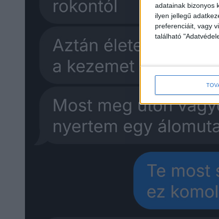
adatainak bizonyos k
ilyen jellegű adatke
preferenciáit, vagy v
található "Adatvéde
TOV