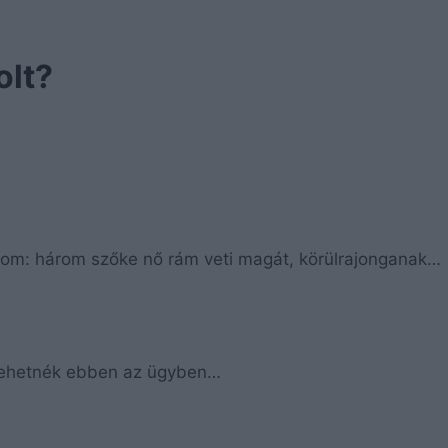
olt?
dom: három szőke nő rám veti magát, körülrajonganak…
 tehetnék ebben az ügyben…