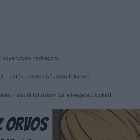
gy ugyanolyan nadrágom.
jt… aztán hirtelen büszkén felnevet:
kén – abból foltoztam be a kiégetett lyukat!