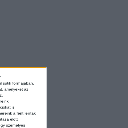
a
l sütik formájában,
at, amelyeket az
z,
reink
iókat is
reink a fent leírtak
tása előtt
hogy személyes