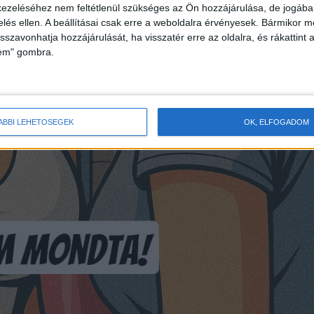
ezeléséhez nem feltétlenül szükséges az Ön hozzájárulása, de jogában 
zelés ellen. A beállításai csak erre a weboldalra érvényesek. Bármikor m
isszavonhatja hozzájárulását, ha visszatér erre az oldalra, és rákattint a
lem" gombra.
ÁBBI LEHETŐSÉGEK
OK, ELFOGADOM