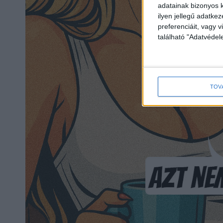
adatainak bizonyos k
ilyen jellegű adatke
preferenciáit, vagy v
található "Adatvéde
TOV