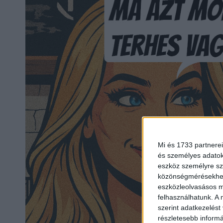
Mi és 1733 partnerei
és személyes adatoka
eszköz személyre sz
közönségmérésekhez 
eszközleolvasásos mó
felhasználhatunk. A 
szerint adatkezelést
részletesebb informác