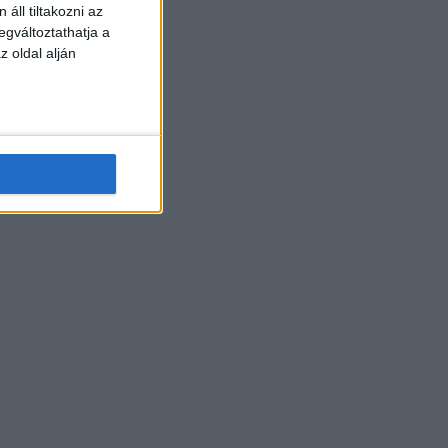
áll tiltakozni az
egváltoztathatja a
z oldal alján