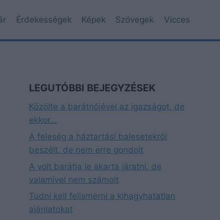
ár
Érdekességek
Képek
Szövegek
Vicces
LEGUTÓBBI BEJEGYZÉSEK
Közölte a barátnőjével az igazságot, de
ekkor…
A feleség a háztartási balesetekről
beszélt, de nem erre gondolt
A volt barátja le akarta járatni, de
valamivel nem számolt
Tudni kell felismerni a kihagyhatatlan
ajánlatokat