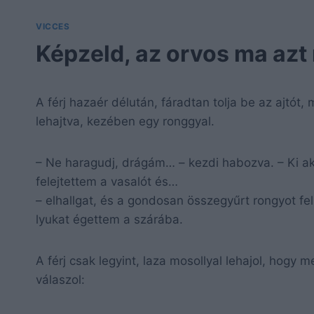
VICCES
Képzeld, az orvos ma az
A férj hazaér délután, fáradtan tolja be az ajtót,
lehajtva, kezében egy ronggyal.
– Ne haragudj, drágám… – kezdi habozva. – Ki ak
felejtettem a vasalót és…
– elhallgat, és a gondosan összegyűrt rongyot fel
lyukat égettem a szárába.
A férj csak legyint, laza mosollyal lehajol, hog
válaszol: