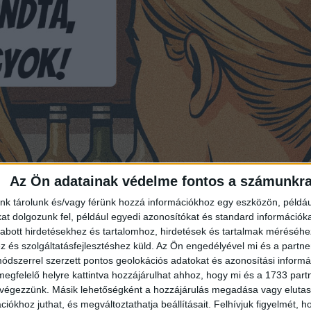
Az Ön adatainak védelme fontos a számunkr
nk tárolunk és/vagy férünk hozzá információkhoz egy eszközön, példáu
t dolgozunk fel, például egyedi azonosítókat és standard információk
abott hirdetésekhez és tartalomhoz, hirdetések és tartalmak méréséhe
és szolgáltatásfejlesztéshez küld.
Az Ön engedélyével mi és a partne
dszerrel szerzett pontos geolokációs adatokat és azonosítási informác
megfelelő helyre kattintva hozzájárulhat ahhoz, hogy mi és a 1733 partne
 végezzünk. Másik lehetőségként a hozzájárulás megadása vagy elutasí
iókhoz juthat, és megváltoztathatja beállításait.
Felhívjuk figyelmét, 