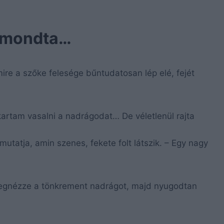
t mondta…
 mire a szőke felesége bűntudatosan lép elé, fejét
artam vasalni a nadrágodat… De véletlenül rajta
mutatja, amin szenes, fekete folt látszik. – Egy nagy
y megnézze a tönkrement nadrágot, majd nyugodtan