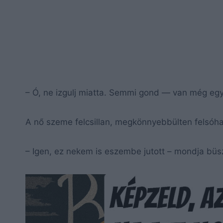
– Ó, ne izgulj miatta. Semmi gond — van még e
A nő szeme felcsillan, megkönnyebbülten felsóha
– Igen, ez nekem is eszembe jutott – mondja büsz