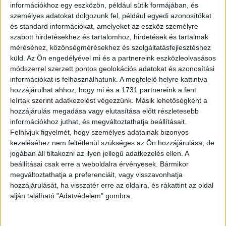
akar nyúlni, de a lány ezt sem hagyja, megint
információkhoz egy eszközön, például sütik formájában, és
elszalad. Bekerül a naplóba a bejegyzés:
személyes adatokat dolgozunk fel, például egyedi azonosítókat
és standard információkat, amelyeket az eszköz személyre
szabott hirdetésekhez és tartalomhoz, hirdetések és tartalmak
méréséhez, közönségmérésekhez és szolgáltatásfejlesztéshez
küld.
Az Ön engedélyével mi és a partnereink eszközleolvasásos
módszerrel szerzett pontos geolokációs adatokat és azonosítási
információkat is felhasználhatunk. A megfelelő helyre kattintva
hozzájárulhat ahhoz, hogy mi és a 1731 partnereink a fent
leírtak szerint adatkezelést végezzünk. Másik lehetőségként a
hozzájárulás megadása vagy elutasítása előtt részletesebb
információkhoz juthat, és megváltoztathatja beállításait.
Felhívjuk figyelmét, hogy személyes adatainak bizonyos
kezeléséhez nem feltétlenül szükséges az Ön hozzájárulása, de
jogában áll tiltakozni az ilyen jellegű adatkezelés ellen. A
beállításai csak erre a weboldalra érvényesek. Bármikor
megváltoztathatja a preferenciáit, vagy visszavonhatja
hozzájárulását, ha visszatér erre az oldalra, és rákattint az oldal
alján található "Adatvédelem" gombra.