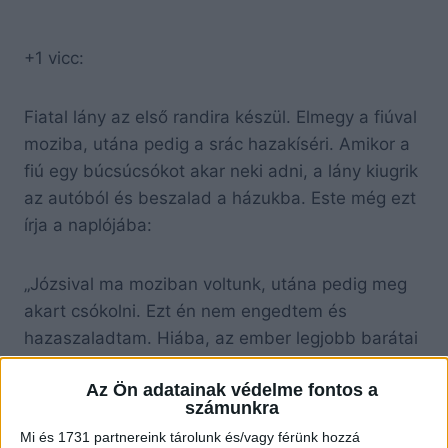
+1 vicc:
Fiatal lány az első randira készül. Elmegy a fiúval
moziba, utána pedig a srác hazakíséri. Amikor a
fiú egy búcsúcsókot akar neki adni, a lány kiugrik
az autóból és beszalad a házukba. Este még ezt
írja a naplójába:
„Józsival ma moziban voltunk, utána pedig meg
akart csókolni. Ezt én nem engedtem és
hazaszaladtam. Hiába, az ember legjobb barátai
a lábai.”
Az Ön adatainak védelme fontos a
számunkra
A legközelebbi alkalommal a fiú a blúzába is be
Mi és 1731 partnereink tárolunk és/vagy férünk hozzá