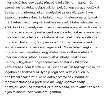
információkhoz egy eszközön, például sütik formájában, és
személyes adatokat dolgozunk fel, például egyedi azonosítókat
és standard információkat, amelyeket az eszköz személyre
szabott hirdetésekhez és tartalomhoz, hirdetések és tartalmak
méréséhez, közönségmérésekhez és szolgáltatásfejlesztéshez
küld.
Az Ön engedélyével mi és a partnereink eszközleolvasásos
módszerrel szerzett pontos geolokációs adatokat és azonosítási
információkat is felhasználhatunk. A megfelelő helyre kattintva
hozzájárulhat ahhoz, hogy mi és a 1733 partnereink a fent
leírtak szerint adatkezelést végezzünk. Másik lehetőségként a
hozzájárulás megadása vagy elutasítása előtt részletesebb
információkhoz juthat, és megváltoztathatja beállításait.
Felhívjuk figyelmét, hogy személyes adatainak bizonyos
kezeléséhez nem feltétlenül szükséges az Ön hozzájárulása, de
jogában áll tiltakozni az ilyen jellegű adatkezelés ellen. A
beállításai csak erre a weboldalra érvényesek. Bármikor
megváltoztathatja a preferenciáit, vagy visszavonhatja
hozzájárulását, ha visszatér erre az oldalra, és rákattint az oldal
alján található "Adatvédelem" gombra.