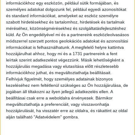
információkhoz egy eszközön, például sütik formájában, és
személyes adatokat dolgozunk fel, például egyedi azonosítókat
és standard információkat, amelyeket az eszköz személyre
szabott hirdetésekhez és tartalomhoz, hirdetések és tartalmak
méréséhez, közönségmérésekhez és szolgáltatásfejlesztéshez
küld.
Az Ön engedélyével mi és a partnereink eszközleolvasásos
módszerrel szerzett pontos geolokációs adatokat és azonosítási
információkat is felhasználhatunk. A megfelelő helyre kattintva
hozzájárulhat ahhoz, hogy mi és a 1731 partnereink a fent
leírtak szerint adatkezelést végezzünk. Másik lehetőségként a
hozzájárulás megadása vagy elutasítása előtt részletesebb
információkhoz juthat, és megváltoztathatja beállításait.
Felhívjuk figyelmét, hogy személyes adatainak bizonyos
kezeléséhez nem feltétlenül szükséges az Ön hozzájárulása, de
jogában áll tiltakozni az ilyen jellegű adatkezelés ellen. A
beállításai csak erre a weboldalra érvényesek. Bármikor
megváltoztathatja a preferenciáit, vagy visszavonhatja
hozzájárulását, ha visszatér erre az oldalra, és rákattint az oldal
alján található "Adatvédelem" gombra.