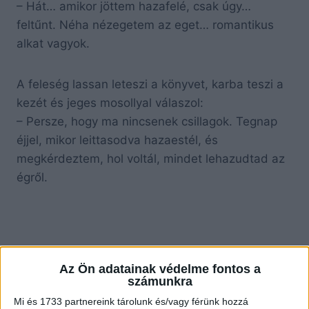
– Hát… amikor jöttem hazafelé, csak úgy…
feltűnt. Néha nézegetem az eget… romantikus
alkat vagyok.
A feleség lassan leteszi a könyvet, karba teszi a
kezét és jeges mosollyal válaszol:
– Persze, hogy ma nincsenek csillagok. Tegnap
éjjel, mikor leittasodva hazaestél, és
megkérdeztem, hol voltál, mindet lehazudtad az
égről.
Az Ön adatainak védelme fontos a
számunkra
Mi és 1733 partnereink tárolunk és/vagy férünk hozzá