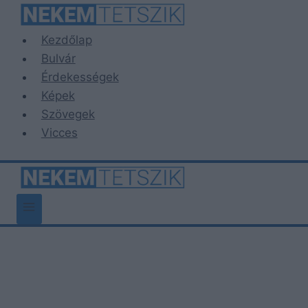
Skip
to
Kezdőlap
content
Bulvár
Érdekességek
Képek
Szövegek
Vicces