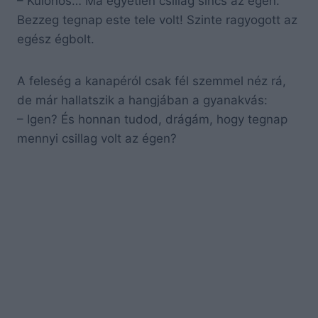
– Különös… Ma egyetlen csillag sincs az égen.
Bezzeg tegnap este tele volt! Szinte ragyogott az
egész égbolt.
A feleség a kanapéról csak fél szemmel néz rá,
de már hallatszik a hangjában a gyanakvás:
– Igen? És honnan tudod, drágám, hogy tegnap
mennyi csillag volt az égen?