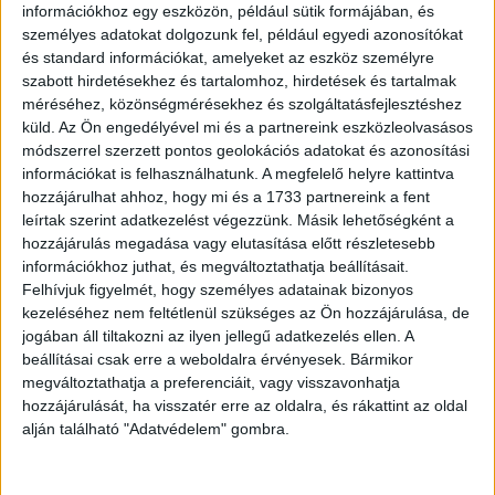
információkhoz egy eszközön, például sütik formájában, és
személyes adatokat dolgozunk fel, például egyedi azonosítókat
és standard információkat, amelyeket az eszköz személyre
szabott hirdetésekhez és tartalomhoz, hirdetések és tartalmak
méréséhez, közönségmérésekhez és szolgáltatásfejlesztéshez
küld.
Az Ön engedélyével mi és a partnereink eszközleolvasásos
módszerrel szerzett pontos geolokációs adatokat és azonosítási
információkat is felhasználhatunk. A megfelelő helyre kattintva
hozzájárulhat ahhoz, hogy mi és a 1733 partnereink a fent
leírtak szerint adatkezelést végezzünk. Másik lehetőségként a
hozzájárulás megadása vagy elutasítása előtt részletesebb
információkhoz juthat, és megváltoztathatja beállításait.
Felhívjuk figyelmét, hogy személyes adatainak bizonyos
kezeléséhez nem feltétlenül szükséges az Ön hozzájárulása, de
jogában áll tiltakozni az ilyen jellegű adatkezelés ellen. A
beállításai csak erre a weboldalra érvényesek. Bármikor
megváltoztathatja a preferenciáit, vagy visszavonhatja
hozzájárulását, ha visszatér erre az oldalra, és rákattint az oldal
alján található "Adatvédelem" gombra.