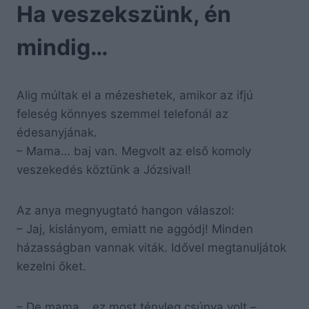
Ha veszekszünk, én
mindig…
Alig múltak el a mézeshetek, amikor az ifjú
feleség könnyes szemmel telefonál az
édesanyjának.
– Mama… baj van. Megvolt az első komoly
veszekedés köztünk a Józsival!
Az anya megnyugtató hangon válaszol:
– Jaj, kislányom, emiatt ne aggódj! Minden
házasságban vannak viták. Idővel megtanuljátok
kezelni őket.
– De mama… ez most tényleg csúnya volt –