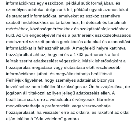
információkhoz egy eszközön, például sütik formájában, és
személyes adatokat dolgozunk fel, például egyedi azonosítókat
és standard információkat, amelyeket az eszköz személyre
szabott hirdetésekhez és tartalomhoz, hirdetések és tartalmak
méréséhez, közönségmérésekhez és szolgáltatásfejlesztéshez
küld.
Az Ön engedélyével mi és a partnereink eszközleolvasásos
módszerrel szerzett pontos geolokációs adatokat és azonosítási
információkat is felhasználhatunk. A megfelelő helyre kattintva
hozzájárulhat ahhoz, hogy mi és a 1733 partnereink a fent
leírtak szerint adatkezelést végezzünk. Másik lehetőségként a
hozzájárulás megadása vagy elutasítása előtt részletesebb
információkhoz juthat, és megváltoztathatja beállításait.
Felhívjuk figyelmét, hogy személyes adatainak bizonyos
kezeléséhez nem feltétlenül szükséges az Ön hozzájárulása, de
jogában áll tiltakozni az ilyen jellegű adatkezelés ellen. A
beállításai csak erre a weboldalra érvényesek. Bármikor
megváltoztathatja a preferenciáit, vagy visszavonhatja
hozzájárulását, ha visszatér erre az oldalra, és rákattint az oldal
alján található "Adatvédelem" gombra.