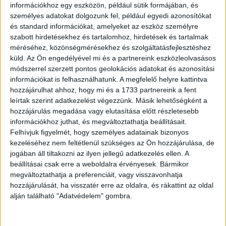
információkhoz egy eszközön, például sütik formájában, és
személyes adatokat dolgozunk fel, például egyedi azonosítókat
és standard információkat, amelyeket az eszköz személyre
szabott hirdetésekhez és tartalomhoz, hirdetések és tartalmak
méréséhez, közönségmérésekhez és szolgáltatásfejlesztéshez
küld.
Az Ön engedélyével mi és a partnereink eszközleolvasásos
módszerrel szerzett pontos geolokációs adatokat és azonosítási
információkat is felhasználhatunk. A megfelelő helyre kattintva
hozzájárulhat ahhoz, hogy mi és a 1733 partnereink a fent
leírtak szerint adatkezelést végezzünk. Másik lehetőségként a
hozzájárulás megadása vagy elutasítása előtt részletesebb
információkhoz juthat, és megváltoztathatja beállításait.
Felhívjuk figyelmét, hogy személyes adatainak bizonyos
kezeléséhez nem feltétlenül szükséges az Ön hozzájárulása, de
jogában áll tiltakozni az ilyen jellegű adatkezelés ellen. A
beállításai csak erre a weboldalra érvényesek. Bármikor
megváltoztathatja a preferenciáit, vagy visszavonhatja
hozzájárulását, ha visszatér erre az oldalra, és rákattint az oldal
alján található "Adatvédelem" gombra.