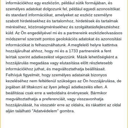
információkhoz egy eszközön, például sütik formájában, és
– Hát ezt meg honnan veszed?
személyes adatokat dolgozunk fel, például egyedi azonosítókat
és standard információkat, amelyeket az eszköz személyre
– A papám a múlt vasárnap fogott egy halat, és
szabott hirdetésekhez és tartalomhoz, hirdetések és tartalmak
méréséhez, közönségmérésekhez és szolgáltatásfejlesztéshez
azóta ahányszor elmeséli, a hal egyre nagyobb
küld.
Az Ön engedélyével mi és a partnereink eszközleolvasásos
lesz
módszerrel szerzett pontos geolokációs adatokat és azonosítási
információkat is felhasználhatunk. A megfelelő helyre kattintva
hozzájárulhat ahhoz, hogy mi és a 1733 partnereink a fent
leírtak szerint adatkezelést végezzünk. Másik lehetőségként a
hozzájárulás megadása vagy elutasítása előtt részletesebb
információkhoz juthat, és megváltoztathatja beállításait.
Felhívjuk figyelmét, hogy személyes adatainak bizonyos
kezeléséhez nem feltétlenül szükséges az Ön hozzájárulása, de
jogában áll tiltakozni az ilyen jellegű adatkezelés ellen. A
beállításai csak erre a weboldalra érvényesek. Bármikor
megváltoztathatja a preferenciáit, vagy visszavonhatja
hozzájárulását, ha visszatér erre az oldalra, és rákattint az oldal
alján található "Adatvédelem" gombra.