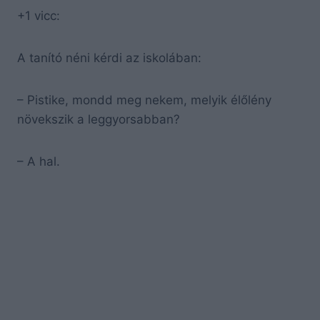
+1 vicc:
A tanító néni kérdi az iskolában:
– Pistike, mondd meg nekem, melyik élőlény
növekszik a leggyorsabban?
– A hal.