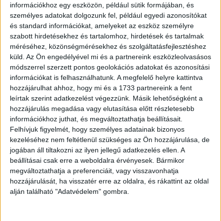
információkhoz egy eszközön, például sütik formájában, és
személyes adatokat dolgozunk fel, például egyedi azonosítókat
és standard információkat, amelyeket az eszköz személyre
szabott hirdetésekhez és tartalomhoz, hirdetések és tartalmak
méréséhez, közönségmérésekhez és szolgáltatásfejlesztéshez
küld.
Az Ön engedélyével mi és a partnereink eszközleolvasásos
módszerrel szerzett pontos geolokációs adatokat és azonosítási
információkat is felhasználhatunk. A megfelelő helyre kattintva
hozzájárulhat ahhoz, hogy mi és a 1733 partnereink a fent
leírtak szerint adatkezelést végezzünk. Másik lehetőségként a
hozzájárulás megadása vagy elutasítása előtt részletesebb
információkhoz juthat, és megváltoztathatja beállításait.
Felhívjuk figyelmét, hogy személyes adatainak bizonyos
kezeléséhez nem feltétlenül szükséges az Ön hozzájárulása, de
jogában áll tiltakozni az ilyen jellegű adatkezelés ellen. A
beállításai csak erre a weboldalra érvényesek. Bármikor
megváltoztathatja a preferenciáit, vagy visszavonhatja
hozzájárulását, ha visszatér erre az oldalra, és rákattint az oldal
alján található "Adatvédelem" gombra.