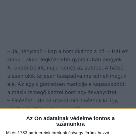
– Jaj, tényleg? – kap a homlokához a nő. – Hát ez
kínos… akkor legközelebb gyorsabban megyek.
A rendőr bólint, majd benéz az autóba. A hátsó
ülésen ülők teljesen lesápadva merednek maguk
elé. Az egyik görcsösen markolja a kapaszkodót,
a másik remegő kézzel bont egy ásványvizet.
– Elnézést… de az utasai miért néznek ki úgy,
mintha túléltek volna valamit?
Az Ön adatainak védelme fontos a
számunkra
Mielőtt a nő megszólalhatna, hátulról egy remegő
Mi és 1733 partnereink tárolunk és/vagy férünk hozzá
hang válaszol: