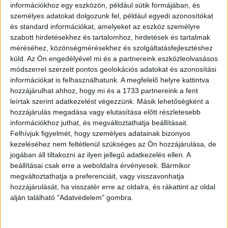
információkhoz egy eszközön, például sütik formájában, és
– Mert… öt perce kanyarodtunk le a 262-es
személyes adatokat dolgozunk fel, például egyedi azonosítókat
útról…
és standard információkat, amelyeket az eszköz személyre
szabott hirdetésekhez és tartalomhoz, hirdetések és tartalmak
méréséhez, közönségmérésekhez és szolgáltatásfejlesztéshez
küld.
Az Ön engedélyével mi és a partnereink eszközleolvasásos
módszerrel szerzett pontos geolokációs adatokat és azonosítási
információkat is felhasználhatunk. A megfelelő helyre kattintva
hozzájárulhat ahhoz, hogy mi és a 1733 partnereink a fent
leírtak szerint adatkezelést végezzünk. Másik lehetőségként a
hozzájárulás megadása vagy elutasítása előtt részletesebb
információkhoz juthat, és megváltoztathatja beállításait.
Felhívjuk figyelmét, hogy személyes adatainak bizonyos
kezeléséhez nem feltétlenül szükséges az Ön hozzájárulása, de
jogában áll tiltakozni az ilyen jellegű adatkezelés ellen. A
beállításai csak erre a weboldalra érvényesek. Bármikor
megváltoztathatja a preferenciáit, vagy visszavonhatja
hozzájárulását, ha visszatér erre az oldalra, és rákattint az oldal
alján található "Adatvédelem" gombra.