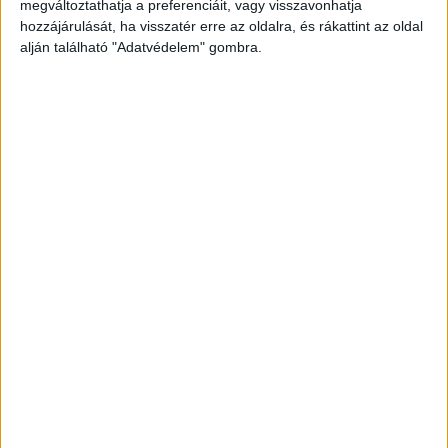
megváltoztathatja a preferenciáit, vagy visszavonhatja
elmagyarázni a dühöngő feleségemnek.
hozzájárulását, ha visszatér erre az oldalra, és rákattint az oldal
alján található "Adatvédelem" gombra.