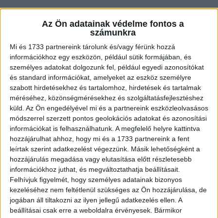
Az Ön adatainak védelme fontos a
számunkra
Mi és 1733 partnereink tárolunk és/vagy férünk hozzá
információkhoz egy eszközön, például sütik formájában, és
személyes adatokat dolgozunk fel, például egyedi azonosítókat
és standard információkat, amelyeket az eszköz személyre
szabott hirdetésekhez és tartalomhoz, hirdetések és tartalmak
méréséhez, közönségmérésekhez és szolgáltatásfejlesztéshez
küld.
Az Ön engedélyével mi és a partnereink eszközleolvasásos
– Halló!
módszerrel szerzett pontos geolokációs adatokat és azonosítási
Zsoltival szeretnék beszélni!
információkat is felhasználhatunk. A megfelelő helyre kattintva
hozzájárulhat ahhoz, hogy mi és a 1733 partnereink a fent
leírtak szerint adatkezelést végezzünk. Másik lehetőségként a
– Én vagyok az!
hozzájárulás megadása vagy elutasítása előtt részletesebb
– Mi?!
információkhoz juthat, és megváltoztathatja beállításait.
Felhívjuk figyelmét, hogy személyes adatainak bizonyos
kezeléséhez nem feltétlenül szükséges az Ön hozzájárulása, de
De hát maga nem is az én barátom.
jogában áll tiltakozni az ilyen jellegű adatkezelés ellen. A
– Hát én is épp ezt próbálom már vagy fél órája
beállításai csak erre a weboldalra érvényesek. Bármikor