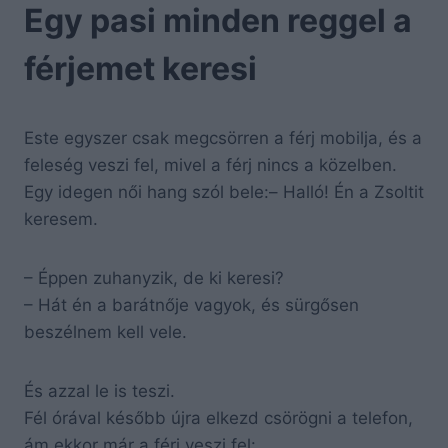
Egy pasi minden reggel a
férjemet keresi
Este egyszer csak megcsörren a férj mobilja, és a
feleség veszi fel, mivel a férj nincs a közelben.
Egy idegen női hang szól bele:– Halló! Én a Zsoltit
keresem.
– Éppen zuhanyzik, de ki keresi?
– Hát én a barátnője vagyok, és sürgősen
beszélnem kell vele.
És azzal le is teszi.
Fél órával később újra elkezd csörögni a telefon,
ám ekkor már a férj veszi fel: