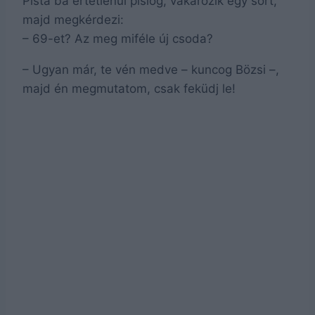
Pista bá értetlenül pislog, vakarózik egy sort,
majd megkérdezi:
– 69-et? Az meg miféle új csoda?
– Ugyan már, te vén medve – kuncog Bözsi –,
majd én megmutatom, csak feküdj le!