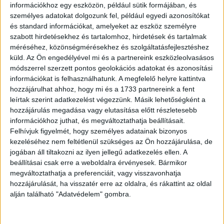
információkhoz egy eszközön, például sütik formájában, és
személyes adatokat dolgozunk fel, például egyedi azonosítókat
és standard információkat, amelyeket az eszköz személyre
szabott hirdetésekhez és tartalomhoz, hirdetések és tartalmak
méréséhez, közönségmérésekhez és szolgáltatásfejlesztéshez
küld.
Az Ön engedélyével mi és a partnereink eszközleolvasásos
módszerrel szerzett pontos geolokációs adatokat és azonosítási
információkat is felhasználhatunk. A megfelelő helyre kattintva
hozzájárulhat ahhoz, hogy mi és a 1733 partnereink a fent
leírtak szerint adatkezelést végezzünk. Másik lehetőségként a
hozzájárulás megadása vagy elutasítása előtt részletesebb
információkhoz juthat, és megváltoztathatja beállításait.
Felhívjuk figyelmét, hogy személyes adatainak bizonyos
kezeléséhez nem feltétlenül szükséges az Ön hozzájárulása, de
jogában áll tiltakozni az ilyen jellegű adatkezelés ellen. A
beállításai csak erre a weboldalra érvényesek. Bármikor
megváltoztathatja a preferenciáit, vagy visszavonhatja
hozzájárulását, ha visszatér erre az oldalra, és rákattint az oldal
alján található "Adatvédelem" gombra.