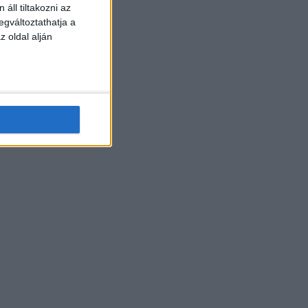
áll tiltakozni az
egváltoztathatja a
z oldal alján