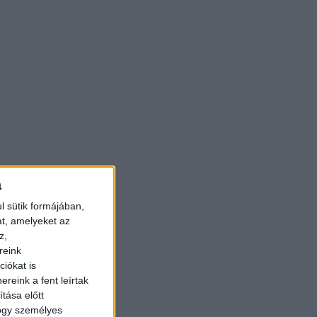
a
l sütik formájában,
at, amelyeket az
z,
reink
iókat is
reink a fent leírtak
tása előtt
hogy személyes