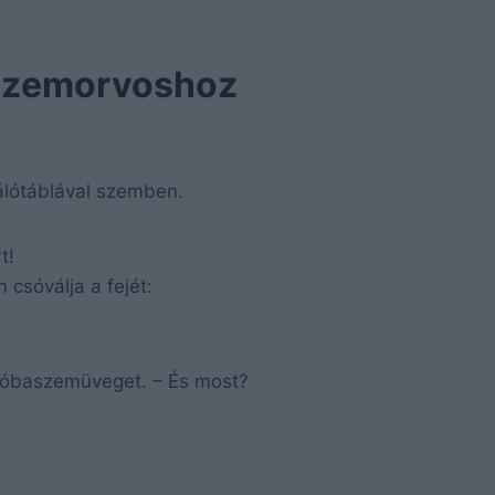
 szemorvoshoz
gálótáblával szemben.
t!
 csóválja a fejét:
próbaszemüveget. – És most?