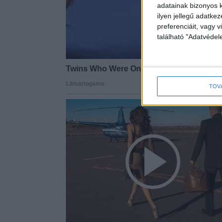
adatainak bizonyos k
ilyen jellegű adatke
preferenciáit, vagy v
található "Adatvéde
TOV