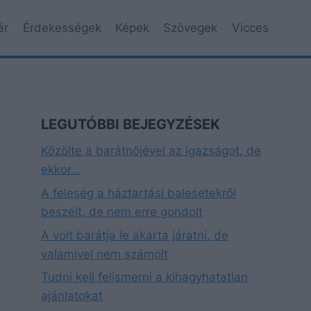
ár
Érdekességek
Képek
Szövegek
Vicces
LEGUTÓBBI BEJEGYZÉSEK
Közölte a barátnőjével az igazságot, de
ekkor…
A feleség a háztartási balesetekről
beszélt, de nem erre gondolt
A volt barátja le akarta járatni, de
valamivel nem számolt
Tudni kell felismerni a kihagyhatatlan
ajánlatokat