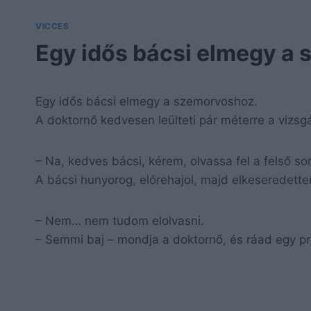
VICCES
Egy idős bácsi elmegy a
Egy idős bácsi elmegy a szemorvoshoz.
A doktornő kedvesen leülteti pár méterre a vizs
– Na, kedves bácsi, kérem, olvassa fel a felső sor
A bácsi hunyorog, előrehajol, majd elkeseredetten
– Nem… nem tudom elolvasni.
– Semmi baj – mondja a doktornő, és ráad egy 