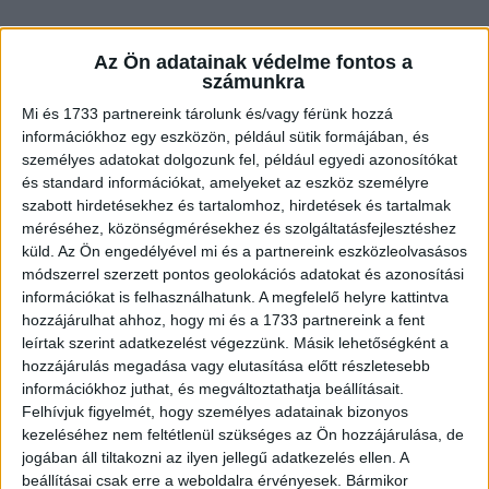
Az Ön adatainak védelme fontos a
számunkra
Mi és 1733 partnereink tárolunk és/vagy férünk hozzá
információkhoz egy eszközön, például sütik formájában, és
személyes adatokat dolgozunk fel, például egyedi azonosítókat
és standard információkat, amelyeket az eszköz személyre
szabott hirdetésekhez és tartalomhoz, hirdetések és tartalmak
méréséhez, közönségmérésekhez és szolgáltatásfejlesztéshez
Belépve az ajtón a nő felkapcsolja a villanyt és
küld.
Az Ön engedélyével mi és a partnereink eszközleolvasásos
bekiált:
módszerrel szerzett pontos geolokációs adatokat és azonosítási
információkat is felhasználhatunk. A megfelelő helyre kattintva
hozzájárulhat ahhoz, hogy mi és a 1733 partnereink a fent
– Mama gyere, kezdhetjük a partit!
leírtak szerint adatkezelést végezzünk. Másik lehetőségként a
hozzájárulás megadása vagy elutasítása előtt részletesebb
információkhoz juthat, és megváltoztathatja beállításait.
+1 vicc:
Felhívjuk figyelmét, hogy személyes adatainak bizonyos
kezeléséhez nem feltétlenül szükséges az Ön hozzájárulása, de
jogában áll tiltakozni az ilyen jellegű adatkezelés ellen. A
Egy tizenéves fiú felkér a diszkóban egy
beállításai csak erre a weboldalra érvényesek. Bármikor