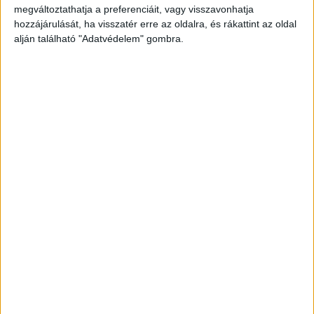
húszéves lányt. Azt feleli gőgösen a lány:
megváltoztathatja a preferenciáit, vagy visszavonhatja
hozzájárulását, ha visszatér erre az oldalra, és rákattint az oldal
alján található "Adatvédelem" gombra.