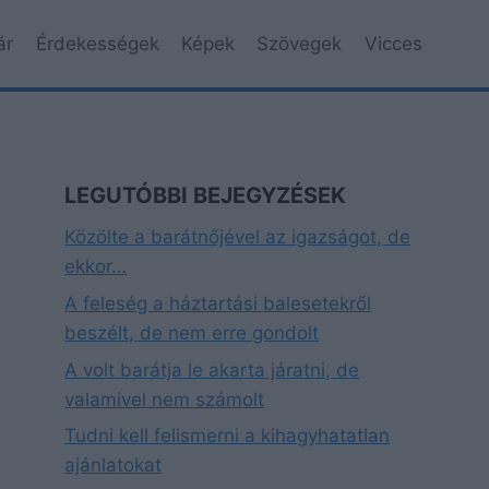
ár
Érdekességek
Képek
Szövegek
Vicces
LEGUTÓBBI BEJEGYZÉSEK
Közölte a barátnőjével az igazságot, de
ekkor…
A feleség a háztartási balesetekről
beszélt, de nem erre gondolt
A volt barátja le akarta járatni, de
valamivel nem számolt
Tudni kell felismerni a kihagyhatatlan
ajánlatokat