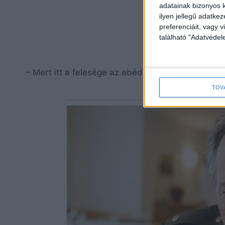
adatainak bizonyos k
ilyen jellegű adatke
preferenciáit, vagy v
található "Adatvéde
– Mert itt a felesége az ebéddel!
TOV