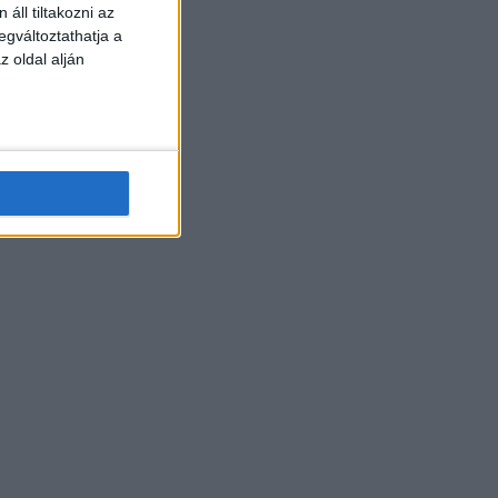
áll tiltakozni az
egváltoztathatja a
z oldal alján