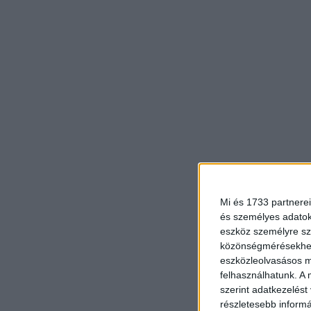
Mi és 1733 partnerei
és személyes adatoka
eszköz személyre sz
közönségmérésekhez 
eszközleolvasásos mó
felhasználhatunk. A 
szerint adatkezelést
részletesebb informác