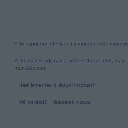
– Jó napot uraim! – kezdi a mondandóját mosolyo
A munkások egymásra néznek döbbenten, majd eg
munkásoknak:
– Héé! Ismeritek ti Jézus Krisztust?
– Mé’ kérded? – kiabálnak vissza.