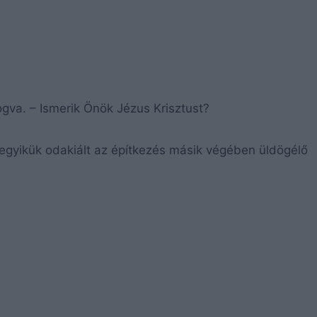
gva. – Ismerik Önök Jézus Krisztust?
yikük odakiált az építkezés másik végében üldögélő