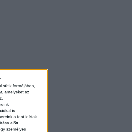
a
l sütik formájában,
at, amelyeket az
z,
reink
iókat is
reink a fent leírtak
tása előtt
hogy személyes