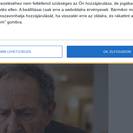
ezeléséhez nem feltétlenül szükséges az Ön hozzájárulása, de jogában 
zelés ellen. A beállításai csak erre a weboldalra érvényesek. Bármikor m
isszavonhatja hozzájárulását, ha visszatér erre az oldalra, és rákattint a
lem" gombra.
ÁBBI LEHETŐSÉGEK
OK, ELFOGADOM