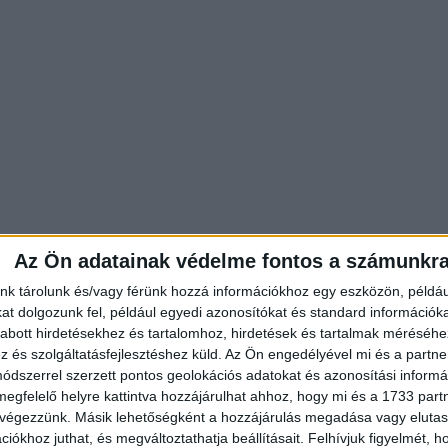
Az Ön adatainak védelme fontos a számunkr
nk tárolunk és/vagy férünk hozzá információkhoz egy eszközön, példáu
t dolgozunk fel, például egyedi azonosítókat és standard információk
abott hirdetésekhez és tartalomhoz, hirdetések és tartalmak méréséhe
és szolgáltatásfejlesztéshez küld.
Az Ön engedélyével mi és a partne
dszerrel szerzett pontos geolokációs adatokat és azonosítási informác
megfelelő helyre kattintva hozzájárulhat ahhoz, hogy mi és a 1733 partne
 végezzünk. Másik lehetőségként a hozzájárulás megadása vagy elutasí
iókhoz juthat, és megváltoztathatja beállításait.
Felhívjuk figyelmét, 