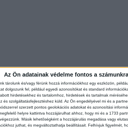
Az Ön adatainak védelme fontos a számunkr
nk tárolunk és/vagy férünk hozzá információkhoz egy eszközön, példáu
t dolgozunk fel, például egyedi azonosítókat és standard információk
abott hirdetésekhez és tartalomhoz, hirdetések és tartalmak méréséhe
és szolgáltatásfejlesztéshez küld.
Az Ön engedélyével mi és a partne
dszerrel szerzett pontos geolokációs adatokat és azonosítási informác
megfelelő helyre kattintva hozzájárulhat ahhoz, hogy mi és a 1733 partne
 végezzünk. Másik lehetőségként a hozzájárulás megadása vagy elutasí
iókhoz juthat, és megváltoztathatja beállításait.
Felhívjuk figyelmét, 