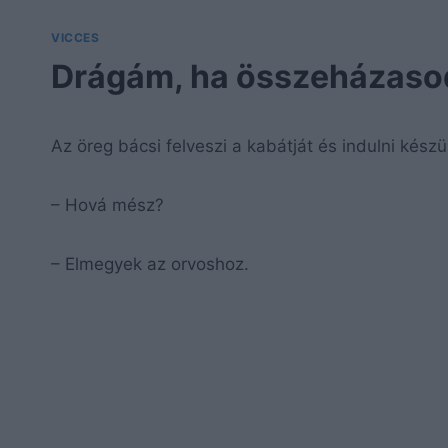
VICCES
Drágám, ha összeházas
Az öreg bácsi felveszi a kabátját és indulni készü
– Hová mész?
– Elmegyek az orvoshoz.