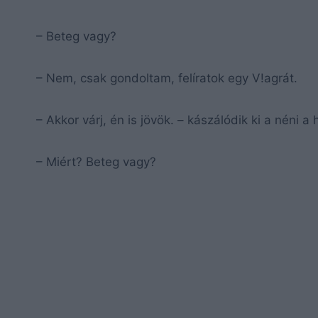
– Beteg vagy?
– Nem, csak gondoltam, felíratok egy V!agrát.
– Akkor várj, én is jövök. – kászálódik ki a néni a
– Miért? Beteg vagy?