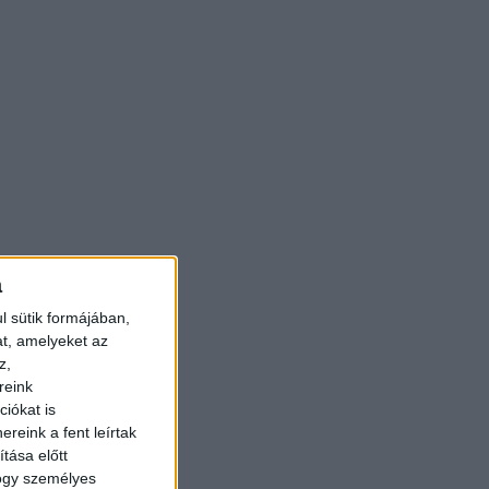
a
l sütik formájában,
at, amelyeket az
z,
reink
iókat is
reink a fent leírtak
tása előtt
hogy személyes