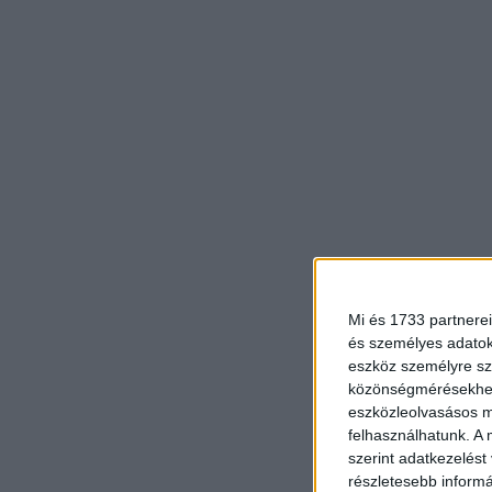
Mi és 1733 partnerei
és személyes adatoka
eszköz személyre sz
közönségmérésekhez 
eszközleolvasásos mó
felhasználhatunk. A 
szerint adatkezelést
részletesebb informác