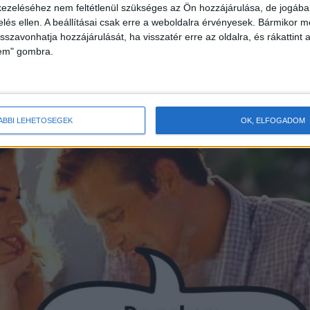
ezeléséhez nem feltétlenül szükséges az Ön hozzájárulása, de jogában 
szed azt a régi, rozsdás szerszámot.
zelés ellen. A beállításai csak erre a weboldalra érvényesek. Bármikor m
isszavonhatja hozzájárulását, ha visszatér erre az oldalra, és rákattint a
lem" gombra.
ÁBBI LEHETŐSÉGEK
OK, ELFOGADOM