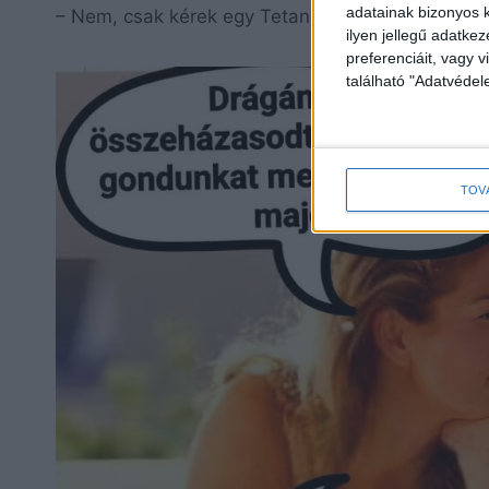
adatainak bizonyos k
– Nem, csak kérek egy Tetanusz-oltást, ha előve
ilyen jellegű adatke
preferenciáit, vagy v
található "Adatvéde
TOV