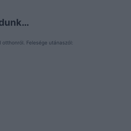
odunk…
l otthonról. Felesége utánaszól: