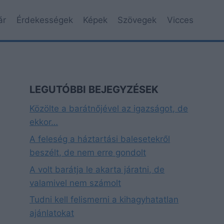
ár
Érdekességek
Képek
Szövegek
Vicces
LEGUTÓBBI BEJEGYZÉSEK
Közölte a barátnőjével az igazságot, de
ekkor…
A feleség a háztartási balesetekről
beszélt, de nem erre gondolt
A volt barátja le akarta járatni, de
valamivel nem számolt
Tudni kell felismerni a kihagyhatatlan
ajánlatokat