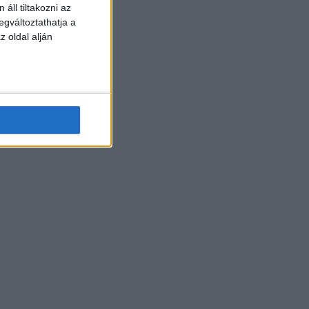
áll tiltakozni az
egváltoztathatja a
z oldal alján