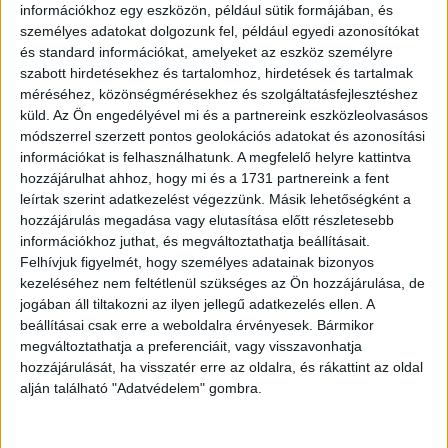
információkhoz egy eszközön, például sütik formájában, és
személyes adatokat dolgozunk fel, például egyedi azonosítókat
és standard információkat, amelyeket az eszköz személyre
szabott hirdetésekhez és tartalomhoz, hirdetések és tartalmak
méréséhez, közönségmérésekhez és szolgáltatásfejlesztéshez
küld.
Az Ön engedélyével mi és a partnereink eszközleolvasásos
módszerrel szerzett pontos geolokációs adatokat és azonosítási
információkat is felhasználhatunk. A megfelelő helyre kattintva
hozzájárulhat ahhoz, hogy mi és a 1731 partnereink a fent
leírtak szerint adatkezelést végezzünk. Másik lehetőségként a
hozzájárulás megadása vagy elutasítása előtt részletesebb
információkhoz juthat, és megváltoztathatja beállításait.
Felhívjuk figyelmét, hogy személyes adatainak bizonyos
kezeléséhez nem feltétlenül szükséges az Ön hozzájárulása, de
jogában áll tiltakozni az ilyen jellegű adatkezelés ellen. A
beállításai csak erre a weboldalra érvényesek. Bármikor
megváltoztathatja a preferenciáit, vagy visszavonhatja
hozzájárulását, ha visszatér erre az oldalra, és rákattint az oldal
alján található "Adatvédelem" gombra.