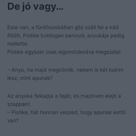
De jó vagy…
Este van, a fürdőszobában gőz száll fel a kád
fölött, Pistike boldogan pancsol, anyukája pedig
mellette.
Pistike egyszer csak elgondolkodva megszólal:
– Anyu, ha majd megnövök, nekem is két kuk!m
lesz, mint apunak?
Az anyuka felkapja a fejét, és majdnem elejti a
szappant.
– Pistike, hát honnan veszed, hogy apunak kettő
van?