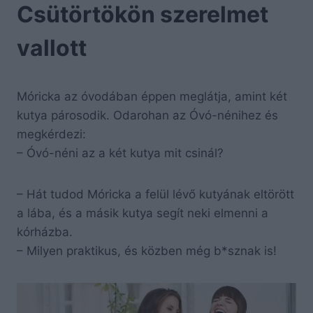
Csütörtökön szerelmet
vallott
Móricka az óvodában éppen meglátja, amint két
kutya párosodik. Odarohan az Óvó-nénihez és
megkérdezi:
– Óvó-néni az a két kutya mit csinál?
– Hát tudod Móricka a felül lévő kutyának eltörött
a lába, és a másik kutya segít neki elmenni a
kórházba.
– Milyen praktikus, és közben még b*sznak is!