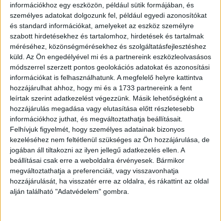
információkhoz egy eszközön, például sütik formájában, és
személyes adatokat dolgozunk fel, például egyedi azonosítókat
és standard információkat, amelyeket az eszköz személyre
szabott hirdetésekhez és tartalomhoz, hirdetések és tartalmak
méréséhez, közönségmérésekhez és szolgáltatásfejlesztéshez
küld.
Az Ön engedélyével mi és a partnereink eszközleolvasásos
módszerrel szerzett pontos geolokációs adatokat és azonosítási
információkat is felhasználhatunk. A megfelelő helyre kattintva
hozzájárulhat ahhoz, hogy mi és a 1733 partnereink a fent
leírtak szerint adatkezelést végezzünk. Másik lehetőségként a
hozzájárulás megadása vagy elutasítása előtt részletesebb
információkhoz juthat, és megváltoztathatja beállításait.
Felhívjuk figyelmét, hogy személyes adatainak bizonyos
kezeléséhez nem feltétlenül szükséges az Ön hozzájárulása, de
jogában áll tiltakozni az ilyen jellegű adatkezelés ellen. A
beállításai csak erre a weboldalra érvényesek. Bármikor
megváltoztathatja a preferenciáit, vagy visszavonhatja
hozzájárulását, ha visszatér erre az oldalra, és rákattint az oldal
alján található "Adatvédelem" gombra.