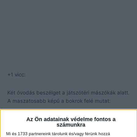
+1 vicc:
Két óvodás beszélget a játszótéri mászókák alatt.
A maszatosabb képű a bokrok felé mutat:
– Nézd! Ott egy kiszisza!
Az Ön adatainak védelme fontos a
számunkra
– Nahát! Te még nem tudod kimondani, hogy
Mi és 1733 partnereink tárolunk és/vagy férünk hozzá
matka?