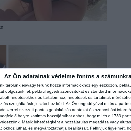
Az Ön adatainak védelme fontos a számunkr
nk tárolunk és/vagy férünk hozzá információkhoz egy eszközön, példáu
t dolgozunk fel, például egyedi azonosítókat és standard információk
abott hirdetésekhez és tartalomhoz, hirdetések és tartalmak méréséhe
és szolgáltatásfejlesztéshez küld.
Az Ön engedélyével mi és a partne
dszerrel szerzett pontos geolokációs adatokat és azonosítási informác
megfelelő helyre kattintva hozzájárulhat ahhoz, hogy mi és a 1733 partne
 végezzünk. Másik lehetőségként a hozzájárulás megadása vagy elutasí
iókhoz juthat, és megváltoztathatja beállításait.
Felhívjuk figyelmét, 