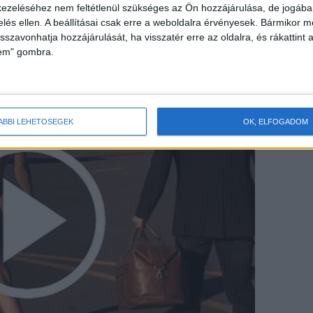
ezeléséhez nem feltétlenül szükséges az Ön hozzájárulása, de jogában 
zelés ellen. A beállításai csak erre a weboldalra érvényesek. Bármikor m
isszavonhatja hozzájárulását, ha visszatér erre az oldalra, és rákattint a
lem" gombra.
ÁBBI LEHETŐSÉGEK
OK, ELFOGADOM