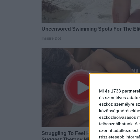
Mi és 1733 partnerei
és személyes adatoka
eszköz személyre sz
közönségmérésekhez 
eszközleolvasásos mó
felhasználhatunk. A 
szerint adatkezelést
részletesebb informác