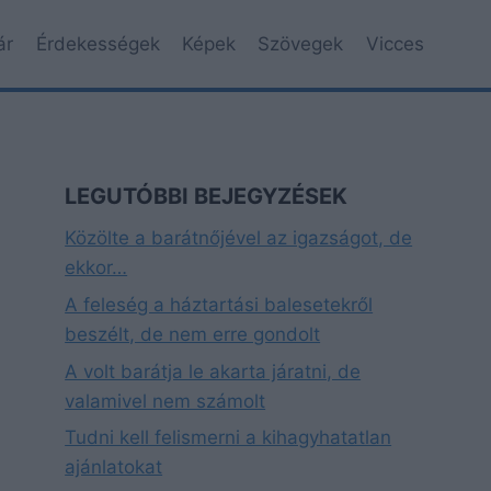
ár
Érdekességek
Képek
Szövegek
Vicces
LEGUTÓBBI BEJEGYZÉSEK
Közölte a barátnőjével az igazságot, de
ekkor…
A feleség a háztartási balesetekről
beszélt, de nem erre gondolt
A volt barátja le akarta járatni, de
valamivel nem számolt
Tudni kell felismerni a kihagyhatatlan
ajánlatokat