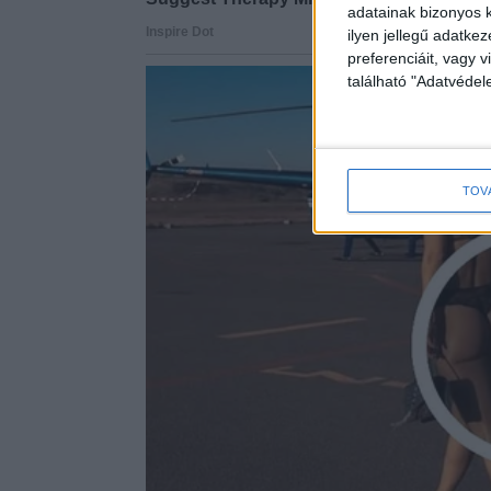
adatainak bizonyos k
ilyen jellegű adatke
preferenciáit, vagy v
található "Adatvéde
TOV