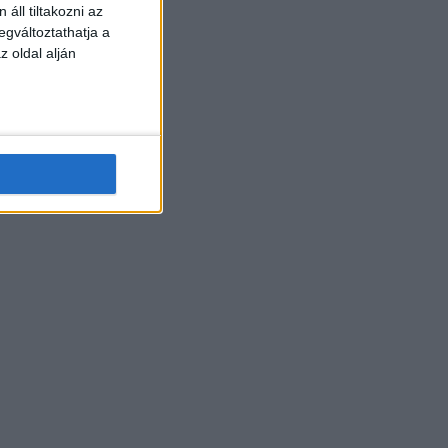
áll tiltakozni az
egváltoztathatja a
z oldal alján