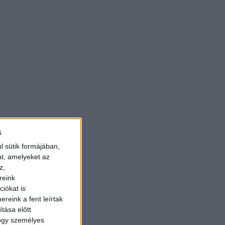
a
l sütik formájában,
at, amelyeket az
z,
reink
iókat is
reink a fent leírtak
tása előtt
hogy személyes