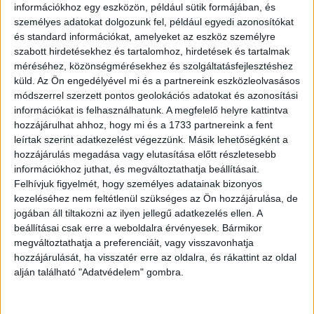
információkhoz egy eszközön, például sütik formájában, és
személyes adatokat dolgozunk fel, például egyedi azonosítókat
és standard információkat, amelyeket az eszköz személyre
szabott hirdetésekhez és tartalomhoz, hirdetések és tartalmak
méréséhez, közönségmérésekhez és szolgáltatásfejlesztéshez
küld.
Az Ön engedélyével mi és a partnereink eszközleolvasásos
módszerrel szerzett pontos geolokációs adatokat és azonosítási
3.
információkat is felhasználhatunk. A megfelelő helyre kattintva
hozzájárulhat ahhoz, hogy mi és a 1733 partnereink a fent
leírtak szerint adatkezelést végezzünk. Másik lehetőségként a
hozzájárulás megadása vagy elutasítása előtt részletesebb
információkhoz juthat, és megváltoztathatja beállításait.
Felhívjuk figyelmét, hogy személyes adatainak bizonyos
kezeléséhez nem feltétlenül szükséges az Ön hozzájárulása, de
jogában áll tiltakozni az ilyen jellegű adatkezelés ellen. A
beállításai csak erre a weboldalra érvényesek. Bármikor
megváltoztathatja a preferenciáit, vagy visszavonhatja
hozzájárulását, ha visszatér erre az oldalra, és rákattint az oldal
alján található "Adatvédelem" gombra.