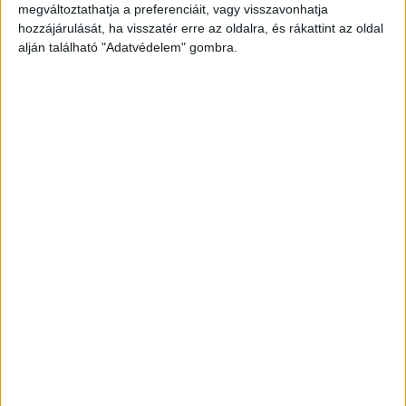
megváltoztathatja a preferenciáit, vagy visszavonhatja
hozzájárulását, ha visszatér erre az oldalra, és rákattint az oldal
alján található "Adatvédelem" gombra.
Az öreg elvigyorodik:
– Mert mindenkinek elmondom.