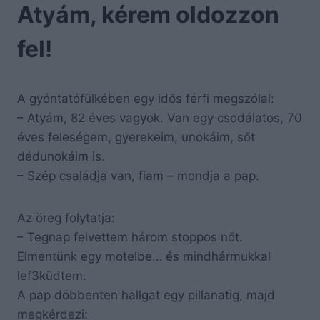
Atyám, kérem oldozzon
fel!
A gyóntatófülkében egy idős férfi megszólal:
– Atyám, 82 éves vagyok. Van egy csodálatos, 70
éves feleségem, gyerekeim, unokáim, sőt
dédunokáim is.
– Szép családja van, fiam – mondja a pap.
Az öreg folytatja:
– Tegnap felvettem három stoppos nőt.
Elmentünk egy motelbe… és mindhármukkal
lef3küdtem.
A pap döbbenten hallgat egy pillanatig, majd
megkérdezi: