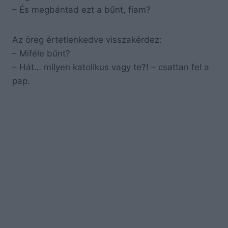
– És megbántad ezt a bűnt, fiam?
Az öreg értetlenkedve visszakérdez:
– Miféle bűnt?
– Hát… milyen katolikus vagy te?! – csattan fel a
pap.