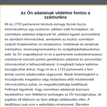
Az Ön adatainak védelme fontos a
számunkra
Mi és 1733 partnereink tárolunk és/vagy férünk hozzá
információkhoz egy eszközön, például sütik formájában, és
személyes adatokat dolgozunk fel, például egyedi azonosítókat
és standard információkat, amelyeket az eszköz személyre
szabott hirdetésekhez és tartalomhoz, hirdetések és tartalmak
méréséhez, közönségmérésekhez és szolgáltatásfejlesztéshez
küld.
Az Ön engedélyével mi és a partnereink eszközleolvasásos
módszerrel szerzett pontos geolokációs adatokat és azonosítási
információkat is felhasználhatunk. A megfelelő helyre kattintva
hozzájárulhat ahhoz, hogy mi és a 1733 partnereink a fent
leírtak szerint adatkezelést végezzünk. Másik lehetőségként a
hozzájárulás megadása vagy elutasítása előtt részletesebb
információkhoz juthat, és megváltoztathatja beállításait.
Felhívjuk figyelmét, hogy személyes adatainak bizonyos
Az öreg nyugodtan felel:
kezeléséhez nem feltétlenül szükséges az Ön hozzájárulása, de
jogában áll tiltakozni az ilyen jellegű adatkezelés ellen. A
– Nem vagyok katolikus.
beállításai csak erre a weboldalra érvényesek. Bármikor
– Akkor meg miért mondod el ezt nekem?!