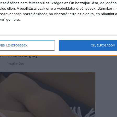
ezeléséhez nem feltétlenül szükséges az Ön hozzájárulása, de jogában 
zelés ellen. A beállításai csak erre a weboldalra érvényesek. Bármikor m
isszavonhatja hozzájárulását, ha visszatér erre az oldalra, és rákattint a
lem" gombra.
ÁBBI LEHETŐSÉGEK
OK, ELFOGADOM