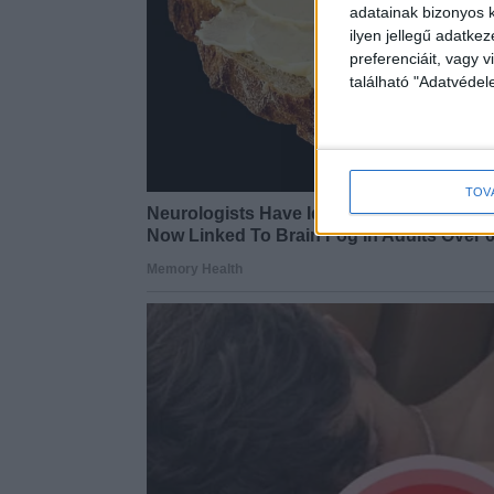
adatainak bizonyos k
ilyen jellegű adatke
preferenciáit, vagy v
található "Adatvéde
TOV