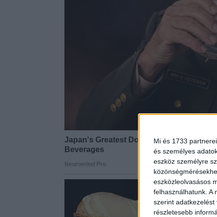
Mi és 1733 partnerei
és személyes adatoka
eszköz személyre sz
közönségmérésekhez 
eszközleolvasásos mó
felhasználhatunk. A 
szerint adatkezelést
részletesebb informác