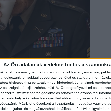
Az Ön adatainak védelme fontos a számunkr
nk tárolunk és/vagy férünk hozzá információkhoz egy eszközön, példáu
t dolgozunk fel, például egyedi azonosítókat és standard információk
abott hirdetésekhez és tartalomhoz, hirdetések és tartalmak méréséhe
és szolgáltatásfejlesztéshez küld.
Az Ön engedélyével mi és a partne
dszerrel szerzett pontos geolokációs adatokat és azonosítási informác
megfelelő helyre kattintva hozzájárulhat ahhoz, hogy mi és a 1733 partne
 végezzünk. Másik lehetőségként a hozzájárulás megadása vagy elutasí
iókhoz juthat, és megváltoztathatja beállításait.
Felhívjuk figyelmét, 