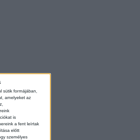
a
l sütik formájában,
at, amelyeket az
z,
reink
iókat is
reink a fent leírtak
tása előtt
hogy személyes