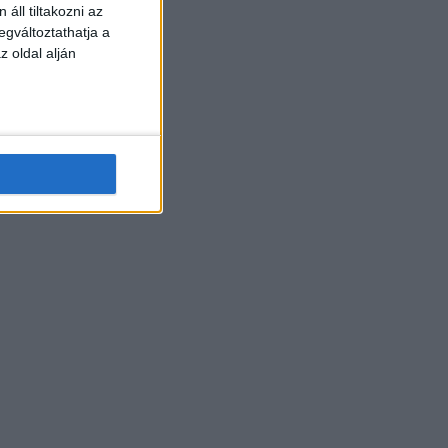
áll tiltakozni az
egváltoztathatja a
z oldal alján