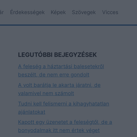
ár
Érdekességek
Képek
Szövegek
Vicces
LEGUTÓBBI BEJEGYZÉSEK
A feleség a háztartási balesetekről
beszélt, de nem erre gondolt
A volt barátja le akarta járatni, de
valamivel nem számolt
Tudni kell felismerni a kihagyhatatlan
ajánlatokat
Kapott egy üzenetet a feleségtől, de a
bonyodalmak itt nem értek véget