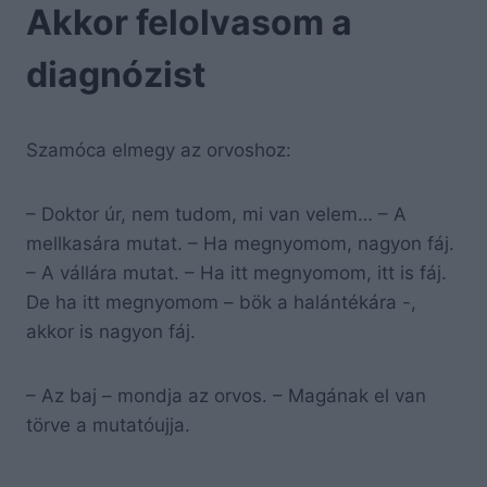
Akkor felolvasom a
diagnózist
Szamóca elmegy az orvoshoz:
– Doktor úr, nem tudom, mi van velem… – A
mellkasára mutat. – Ha megnyomom, nagyon fáj.
– A vállára mutat. – Ha itt megnyomom, itt is fáj.
De ha itt megnyomom – bök a halántékára -,
akkor is nagyon fáj.
– Az baj – mondja az orvos. – Magának el van
törve a mutatóujja.