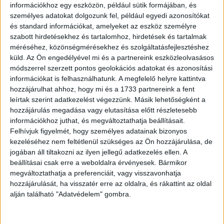
információkhoz egy eszközön, például sütik formájában, és
személyes adatokat dolgozunk fel, például egyedi azonosítókat
és standard információkat, amelyeket az eszköz személyre
szabott hirdetésekhez és tartalomhoz, hirdetések és tartalmak
méréséhez, közönségmérésekhez és szolgáltatásfejlesztéshez
küld.
Az Ön engedélyével mi és a partnereink eszközleolvasásos
módszerrel szerzett pontos geolokációs adatokat és azonosítási
információkat is felhasználhatunk. A megfelelő helyre kattintva
hozzájárulhat ahhoz, hogy mi és a 1733 partnereink a fent
leírtak szerint adatkezelést végezzünk. Másik lehetőségként a
hozzájárulás megadása vagy elutasítása előtt részletesebb
információkhoz juthat, és megváltoztathatja beállításait.
Felhívjuk figyelmét, hogy személyes adatainak bizonyos
kezeléséhez nem feltétlenül szükséges az Ön hozzájárulása, de
jogában áll tiltakozni az ilyen jellegű adatkezelés ellen. A
beállításai csak erre a weboldalra érvényesek. Bármikor
megváltoztathatja a preferenciáit, vagy visszavonhatja
hozzájárulását, ha visszatér erre az oldalra, és rákattint az oldal
alján található "Adatvédelem" gombra.