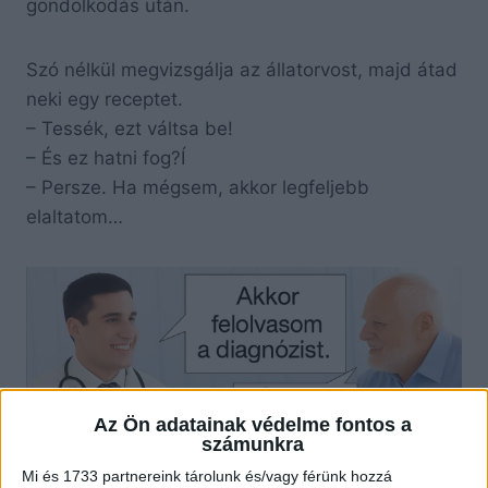
gondolkodás után.
Szó nélkül megvizsgálja az állatorvost, majd átad
neki egy receptet.
– Tessék, ezt váltsa be!
– És ez hatni fog?Í
– Persze. Ha mégsem, akkor legfeljebb
elaltatom…
Az Ön adatainak védelme fontos a
számunkra
Mi és 1733 partnereink tárolunk és/vagy férünk hozzá