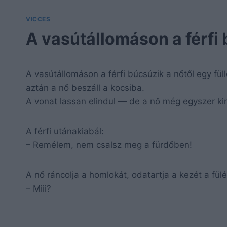
VICCES
A vasútállomáson a férfi 
A vasútállomáson a férfi búcsúzik a nőtől egy füll
aztán a nő beszáll a kocsiba.
A vonat lassan elindul — de a nő még egyszer ki
A férfi utánakiabál:
– Remélem, nem csalsz meg a fürdőben!
A nő ráncolja a homlokát, odatartja a kezét a fülé
– Miii?