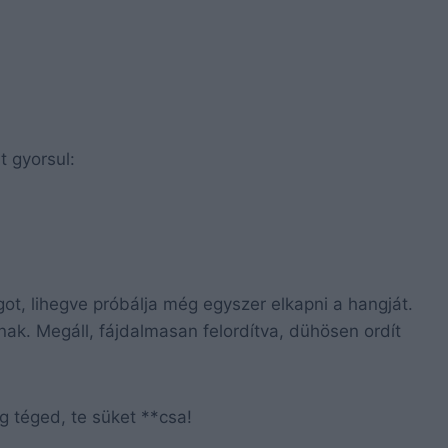
t gyorsul:
ságot, lihegve próbálja még egyszer elkapni a hangját.
nak. Megáll, fájdalmasan felordítva, dühösen ordít
 téged, te süket **csa!