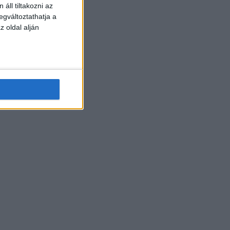
áll tiltakozni az
egváltoztathatja a
z oldal alján