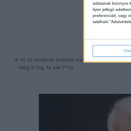
adatainak bizonyos k
ilyen jellegű adatke
preferenciáit, vagy v
található "Adatvéde
TOV
A nő az ablaknál elneveti magát, és a maga módj
– Meg is fog, te vak f**z!