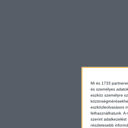
Mi és 1733 partnerei
és személyes adatoka
eszköz személyre sz
közönségmérésekhez 
eszközleolvasásos mó
felhasználhatunk. A 
szerint adatkezelést
részletesebb informác