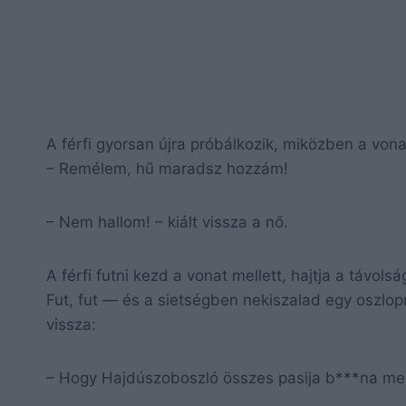
A férfi gyorsan újra próbálkozik, miközben a vona
– Remélem, hű maradsz hozzám!
– Nem hallom! – kiált vissza a nő.
A férfi futni kezd a vonat mellett, hajtja a távol
Fut, fut — és a sietségben nekiszalad egy oszlop
vissza:
– Hogy Hajdúszoboszló összes pasija b***na meg