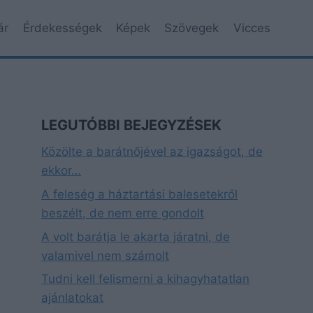
ár
Érdekességek
Képek
Szövegek
Vicces
LEGUTÓBBI BEJEGYZÉSEK
Közölte a barátnőjével az igazságot, de
ekkor…
A feleség a háztartási balesetekről
beszélt, de nem erre gondolt
A volt barátja le akarta járatni, de
valamivel nem számolt
Tudni kell felismerni a kihagyhatatlan
ajánlatokat