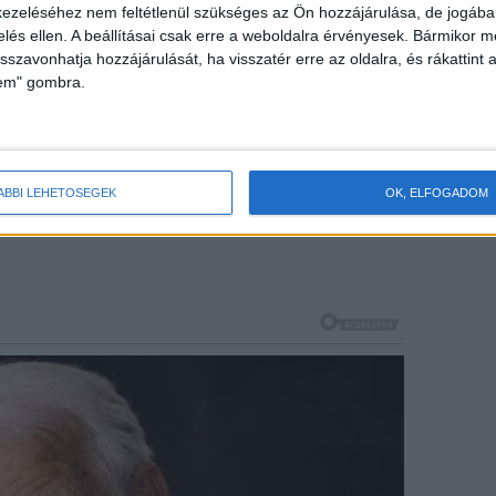
ezeléséhez nem feltétlenül szükséges az Ön hozzájárulása, de jogában 
zelés ellen. A beállításai csak erre a weboldalra érvényesek. Bármikor m
isszavonhatja hozzájárulását, ha visszatér erre az oldalra, és rákattint a
lem" gombra.
ÁBBI LEHETŐSÉGEK
OK, ELFOGADOM
án visszavág, ahogy csak tud: