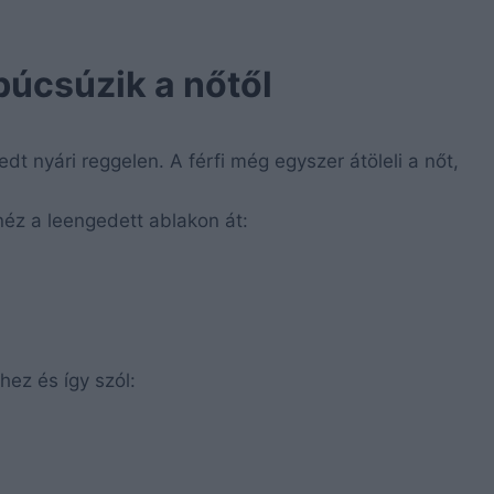
búcsúzik a nőtől
edt nyári reggelen. A férfi még egyszer átöleli a nőt,
néz a leengedett ablakon át:
hez és így szól: