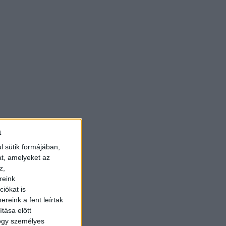
a
l sütik formájában,
at, amelyeket az
z,
reink
iókat is
reink a fent leírtak
tása előtt
hogy személyes