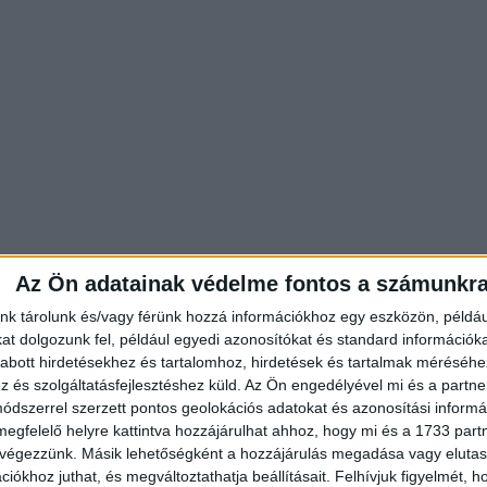
Az Ön adatainak védelme fontos a számunkr
nk tárolunk és/vagy férünk hozzá információkhoz egy eszközön, példáu
t dolgozunk fel, például egyedi azonosítókat és standard információk
abott hirdetésekhez és tartalomhoz, hirdetések és tartalmak méréséhe
és szolgáltatásfejlesztéshez küld.
Az Ön engedélyével mi és a partne
dszerrel szerzett pontos geolokációs adatokat és azonosítási informác
megfelelő helyre kattintva hozzájárulhat ahhoz, hogy mi és a 1733 partne
 végezzünk. Másik lehetőségként a hozzájárulás megadása vagy elutasí
iókhoz juthat, és megváltoztathatja beállításait.
Felhívjuk figyelmét, 