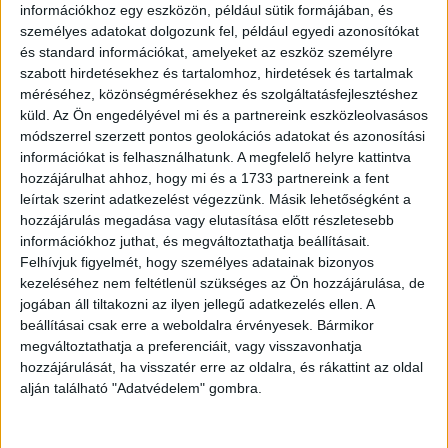
információkhoz egy eszközön, például sütik formájában, és
személyes adatokat dolgozunk fel, például egyedi azonosítókat
és standard információkat, amelyeket az eszköz személyre
szabott hirdetésekhez és tartalomhoz, hirdetések és tartalmak
méréséhez, közönségmérésekhez és szolgáltatásfejlesztéshez
küld.
Az Ön engedélyével mi és a partnereink eszközleolvasásos
módszerrel szerzett pontos geolokációs adatokat és azonosítási
információkat is felhasználhatunk. A megfelelő helyre kattintva
hozzájárulhat ahhoz, hogy mi és a 1733 partnereink a fent
leírtak szerint adatkezelést végezzünk. Másik lehetőségként a
hozzájárulás megadása vagy elutasítása előtt részletesebb
– És mi történt?
információkhoz juthat, és megváltoztathatja beállításait.
Felhívjuk figyelmét, hogy személyes adatainak bizonyos
Kovács keserűen legyint:
kezeléséhez nem feltétlenül szükséges az Ön hozzájárulása, de
jogában áll tiltakozni az ilyen jellegű adatkezelés ellen. A
– Mivel törzsvásárló vagyok… az a marha virágos
beállításai csak erre a weboldalra érvényesek. Bármikor
ajándékba hozzátett még tizenkét szálat.
megváltoztathatja a preferenciáit, vagy visszavonhatja
hozzájárulását, ha visszatér erre az oldalra, és rákattint az oldal
alján található "Adatvédelem" gombra.