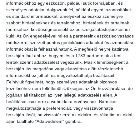
információkhoz egy eszközön, például sütik formájában, és
személyes adatokat dolgozunk fel, például egyedi azonosítókat
és standard információkat, amelyeket az eszköz személyre
szabott hirdetésekhez és tartalomhoz, hirdetések és tartalmak
méréséhez, közönségmérésekhez és szolgáltatásfejlesztéshez
küld.
Az Ön engedélyével mi és a partnereink eszközleolvasásos
módszerrel szerzett pontos geolokációs adatokat és azonosítási
– Jaj, ne is mondja, nem aludtam az éjjel egy
információkat is felhasználhatunk. A megfelelő helyre kattintva
percet sem. Valami szörnyen búgott a házban.
hozzájárulhat ahhoz, hogy mi és a 1733 partnereink a fent
Maga nem hallotta?
leírtak szerint adatkezelést végezzünk. Másik lehetőségként a
hozzájárulás megadása vagy elutasítása előtt részletesebb
információkhoz juthat, és megváltoztathatja beállításait.
– Én nem hallottam semmit, mert egész éjjel
Felhívjuk figyelmét, hogy személyes adatainak bizonyos
porszívóztam.
kezeléséhez nem feltétlenül szükséges az Ön hozzájárulása, de
jogában áll tiltakozni az ilyen jellegű adatkezelés ellen. A
beállításai csak erre a weboldalra érvényesek. Bármikor
megváltoztathatja a preferenciáit, vagy visszavonhatja
hozzájárulását, ha visszatér erre az oldalra, és rákattint az oldal
alján található "Adatvédelem" gombra.