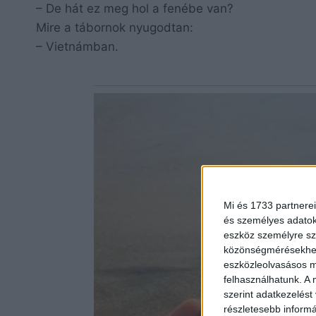
– De hát ez meg hol a fenébe van?
Mire a tábornok nyugodtan:
– Vietnámban.
Mi és 1733 partnerei
és személyes adatoka
eszköz személyre sz
közönségmérésekhez 
eszközleolvasásos mó
felhasználhatunk. A 
szerint adatkezelést
részletesebb informác