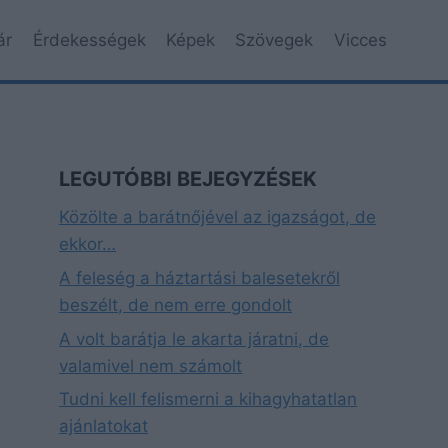
ár
Érdekességek
Képek
Szövegek
Vicces
LEGUTÓBBI BEJEGYZÉSEK
Közölte a barátnőjével az igazságot, de
ekkor…
A feleség a háztartási balesetekről
beszélt, de nem erre gondolt
A volt barátja le akarta járatni, de
valamivel nem számolt
Tudni kell felismerni a kihagyhatatlan
ajánlatokat