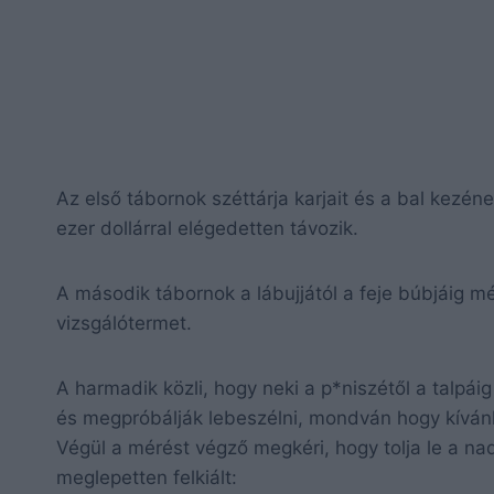
Az első tábornok széttárja karjait és a bal kezéne
ezer dollárral elégedetten távozik.
A második tábornok a lábujjától a feje búbjáig mé
vizsgálótermet.
A harmadik közli, hogy neki a p*niszétől a talpái
és megpróbálják lebeszélni, mondván hogy kívánh
Végül a mérést végző megkéri, hogy tolja le a nad
meglepetten felkiált: