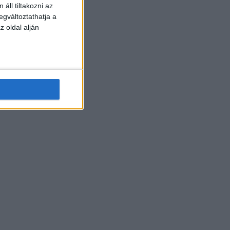
áll tiltakozni az
egváltoztathatja a
z oldal alján