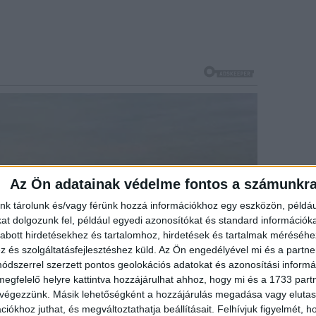
Az Ön adatainak védelme fontos a számunkr
nk tárolunk és/vagy férünk hozzá információkhoz egy eszközön, példáu
t dolgozunk fel, például egyedi azonosítókat és standard információk
abott hirdetésekhez és tartalomhoz, hirdetések és tartalmak méréséhe
és szolgáltatásfejlesztéshez küld.
Az Ön engedélyével mi és a partne
dszerrel szerzett pontos geolokációs adatokat és azonosítási informác
megfelelő helyre kattintva hozzájárulhat ahhoz, hogy mi és a 1733 partne
 végezzünk. Másik lehetőségként a hozzájárulás megadása vagy elutasí
iókhoz juthat, és megváltoztathatja beállításait.
Felhívjuk figyelmét, 