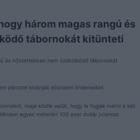
 hogy három magas rangú és
ödő tábornokát kitünteti
ú és hőstettekben nem szűkölködő tábornokát
m pénzzel kívánják elismerni érdemeiket.
bornokot, majd közlik velük, hogy le fogják mérni a két
 Minden egyes méterért 100 ezer dollár jutalmat