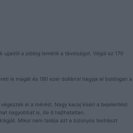
k ujjaitól a jobbig lemérik a távolságot. Végül az 170
reti le magát és 180 ezer dollárral hagyja el boldogan a
g végezzék el a mérést. Nagy kacaj kíséri a bejelentést
at nagyobbat is, de ő hajthatatlan.
rágját. Mikor nem találja azt a bizonyos testrészt