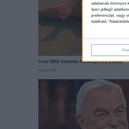
adatainak bizonyos k
ilyen jellegű adatke
preferenciáit, vagy v
található "Adatvéde
TOV