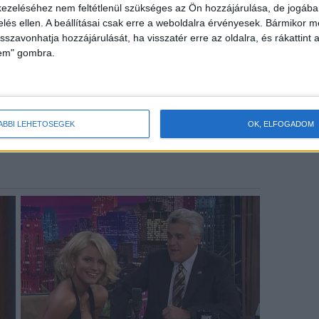
ezeléséhez nem feltétlenül szükséges az Ön hozzájárulása, de jogában 
zelés ellen. A beállításai csak erre a weboldalra érvényesek. Bármikor m
isszavonhatja hozzájárulását, ha visszatér erre az oldalra, és rákattint a
lem" gombra.
ÁBBI LEHETŐSÉGEK
OK, ELFOGADOM