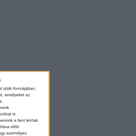
a
l sütik formájában,
at, amelyeket az
z,
reink
iókat is
reink a fent leírtak
tása előtt
hogy személyes