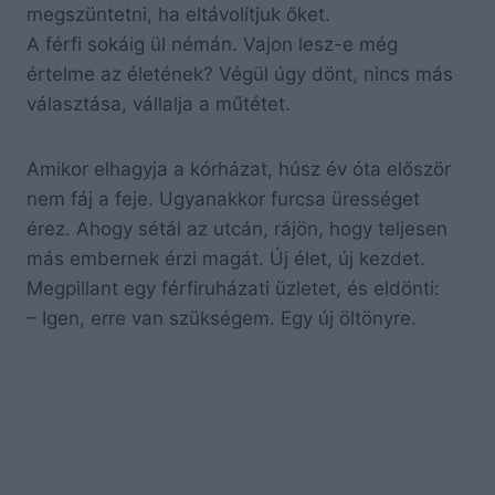
megszüntetni, ha eltávolítjuk őket.
A férfi sokáig ül némán. Vajon lesz-e még
értelme az életének? Végül úgy dönt, nincs más
választása, vállalja a műtétet.
Amikor elhagyja a kórházat, húsz év óta először
nem fáj a feje. Ugyanakkor furcsa ürességet
érez. Ahogy sétál az utcán, rájön, hogy teljesen
más embernek érzi magát. Új élet, új kezdet.
Megpillant egy férfiruházati üzletet, és eldönti:
– Igen, erre van szükségem. Egy új öltönyre.