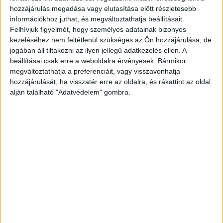
hozzájárulás megadása vagy elutasítása előtt részletesebb
információkhoz juthat, és megváltoztathatja beállításait.
Felhívjuk figyelmét, hogy személyes adatainak bizonyos
Belép, és szól az eladónak:
kezeléséhez nem feltétlenül szükséges az Ön hozzájárulása, de
– Szeretnék egy öltönyt.
jogában áll tiltakozni az ilyen jellegű adatkezelés ellen. A
beállításai csak erre a weboldalra érvényesek. Bármikor
Az idős szabó végigméri:
megváltoztathatja a preferenciáit, vagy visszavonhatja
– 44-es méret.
hozzájárulását, ha visszatér erre az oldalra, és rákattint az oldal
– Pontosan! Honnan tudta?
alján található "Adatvédelem" gombra.
– Hatvan éve vagyok a szakmában.
Az öltöny tökéletesen áll. A szabó folytatja:
– Mit szólna egy új inghez?
– Legyen.
Újabb pillantás:
– 34-es ujj, 16 és feles nyak.
– Ez is stimmel!
– Hatvan éve csinálom.