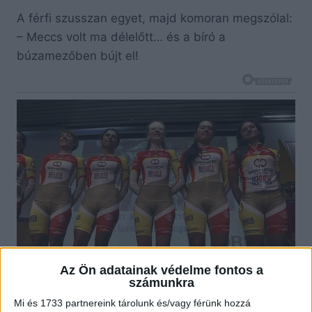
A férfi szusszan egyet, majd komoran megszólal:
– Meccs volt ma délelőtt… és a bíró a
búzamezőben bújt el!
Az Ön adatainak védelme fontos a
számunkra
Mi és 1733 partnereink tárolunk és/vagy férünk hozzá