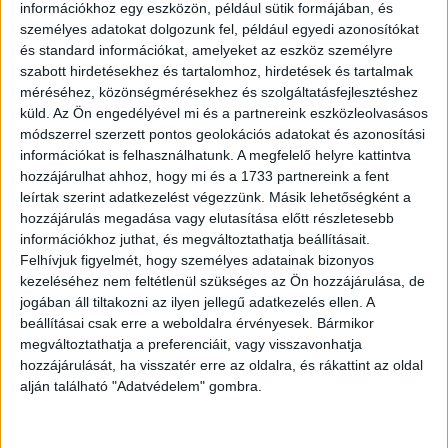
információkhoz egy eszközön, például sütik formájában, és
személyes adatokat dolgozunk fel, például egyedi azonosítókat
és standard információkat, amelyeket az eszköz személyre
szabott hirdetésekhez és tartalomhoz, hirdetések és tartalmak
méréséhez, közönségmérésekhez és szolgáltatásfejlesztéshez
küld.
Az Ön engedélyével mi és a partnereink eszközleolvasásos
módszerrel szerzett pontos geolokációs adatokat és azonosítási
információkat is felhasználhatunk. A megfelelő helyre kattintva
hozzájárulhat ahhoz, hogy mi és a 1733 partnereink a fent
leírtak szerint adatkezelést végezzünk. Másik lehetőségként a
hozzájárulás megadása vagy elutasítása előtt részletesebb
információkhoz juthat, és megváltoztathatja beállításait.
Felhívjuk figyelmét, hogy személyes adatainak bizonyos
kezeléséhez nem feltétlenül szükséges az Ön hozzájárulása, de
jogában áll tiltakozni az ilyen jellegű adatkezelés ellen. A
beállításai csak erre a weboldalra érvényesek. Bármikor
megváltoztathatja a preferenciáit, vagy visszavonhatja
hozzájárulását, ha visszatér erre az oldalra, és rákattint az oldal
alján található "Adatvédelem" gombra.